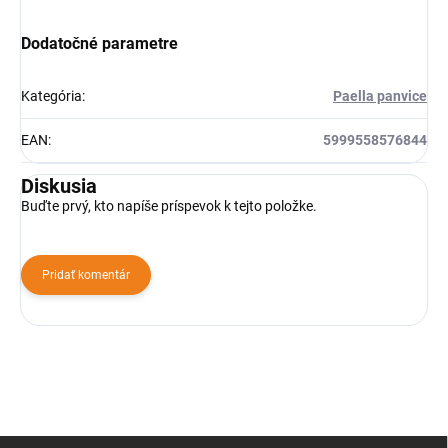
Dodatočné parametre
Kategória
:
Paella panvice
EAN
:
5999558576844
Diskusia
Buďte prvý, kto napíše príspevok k tejto položke.
Pridať komentár
Z