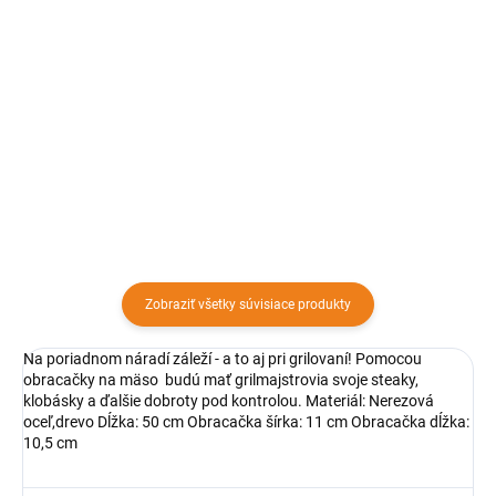
Detail
Detail
Oceľová hlboká panvica Paella
Grilovacia panvica 31 cm z
WOK 50 cm​ Oceľová leštená
prírodnej liatiny na zdravú
paella panvica je vhodná pre
prípravu kvalitných pokrmov.
varenie na plynovom horáku, v
Môžete ju použiť na všetkých
trúbe, alebo otvorenom ohni.
typoch varných dosiek, vrátane
Vhodná na grilovanie, varenie,...
indukčnej.
Zobraziť všetky súvisiace produkty
Na poriadnom náradí záleží - a to aj pri grilovaní! Pomocou
obracačky na mäso budú mať grilmajstrovia svoje steaky,
klobásky a ďalšie dobroty pod kontrolou. Materiál: Nerezová
oceľ,drevo Dĺžka: 50 cm Obracačka šírka: 11 cm Obracačka dĺžka:
10,5 cm