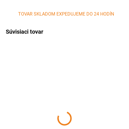
TOVAR SKLADOM EXPEDUJEME DO 24 HODÍN
Súvisiaci tovar
SKLADOM
SKLADOM
(1 KS)
(5 KS)
Oceľová hlboká panvica
Liatinová grilovacia
Paella WOK 50 cm
panvica 31 cm PERFECT
GARCIMA
HOME
26,93 €
23,82 €