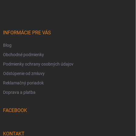
á
p
ä
t
i
INFORMÁCIE PRE VÁS
e
Blog
Obchodné podmienky
Podmienky ochrany osobných údajov
Odstúpenie od zmluvy
Reklamačný poriadok
Doprava a platba
FACEBOOK
KONTAKT