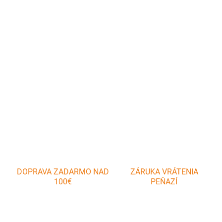
−
+
Pridať do košíka
Na poriadnom náradí záleží - a to aj pri grilovaní! Pomocou
obracačky na mäso budú mať grilmajstrovia svoje steaky,
klobásky a ďalšie dobroty pod kontrolou.
DETAILNÉ INFORMÁCIE
OPÝTAŤ SA
DOPRAVA ZADARMO NAD
ZÁRUKA VRÁTENIA
100€
PEŇAZÍ