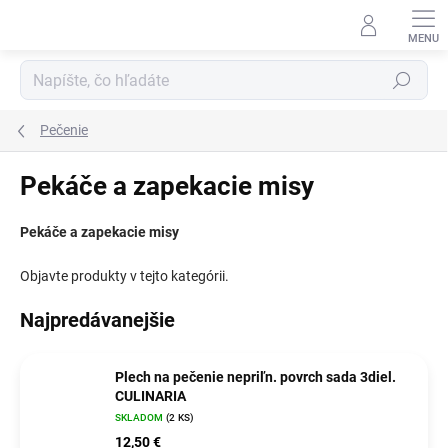
Prejsť
na
obsah
Hľadať
Pečenie
Pekáče a zapekacie misy
Pekáče a zapekacie misy
Objavte produkty v tejto kategórii.
Najpredávanejšie
Plech na pečenie nepriľn. povrch sada 3diel.
CULINARIA
SKLADOM
(2 KS)
12,50 €