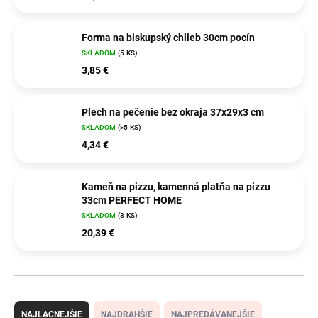
Forma na biskupský chlieb 30cm pocín
SKLADOM
(5 KS)
3,85 €
Plech na pečenie bez okraja 37x29x3 cm
SKLADOM
(>5 KS)
4,34 €
Kameň na pizzu, kamenná platňa na pizzu
33cm PERFECT HOME
SKLADOM
(3 KS)
20,39 €
R
a
NAJLACNEJŠIE
NAJDRAHŠIE
NAJPREDÁVANEJŠIE