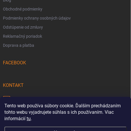
Obchodné podmienky
Podmienky ochrany osobných údajov
Odstúpenie od zmluvy
Reklamačný poriadok
Doprava a platba
FACEBOOK
KONTAKT
info
@
pecmaniak.store
Tento web používa súbory cookie. Ďalším prechádzaním
0940 644 322
tohto webu vyjadrujete súhlas s ich používaním. Viac
informácií
tu
.