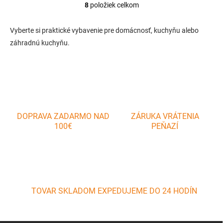
8
položiek celkom
O
v
l
Vyberte si praktické vybavenie pre domácnosť, kuchyňu alebo
á
záhradnú kuchyňu.
d
a
c
i
e
p
r
v
DOPRAVA ZADARMO NAD
ZÁRUKA VRÁTENIA
k
100€
PEŇAZÍ
y
v
ý
p
i
s
u
TOVAR SKLADOM EXPEDUJEME DO 24 HODÍN