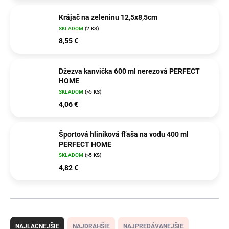
Krájač na zeleninu 12,5x8,5cm
SKLADOM
(2 KS)
8,55 €
Džezva kanvička 600 ml nerezová PERFECT
HOME
SKLADOM
(>5 KS)
4,06 €
Športová hliníková fľaša na vodu 400 ml
PERFECT HOME
SKLADOM
(>5 KS)
4,82 €
R
a
NAJLACNEJŠIE
NAJDRAHŠIE
NAJPREDÁVANEJŠIE