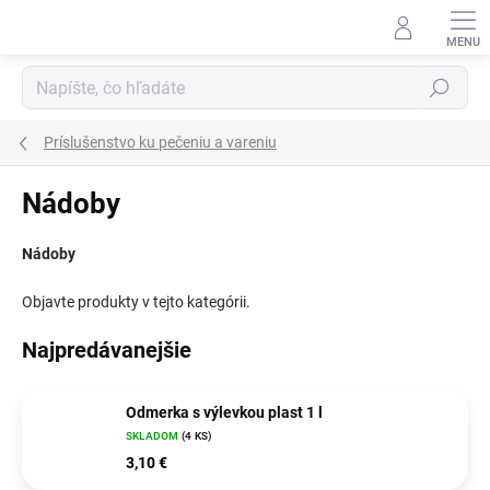
Prejsť
na
obsah
Hľadať
Príslušenstvo ku pečeniu a vareniu
Nádoby
Nádoby
Objavte produkty v tejto kategórii.
Najpredávanejšie
Odmerka s výlevkou plast 1 l
SKLADOM
(4 KS)
3,10 €