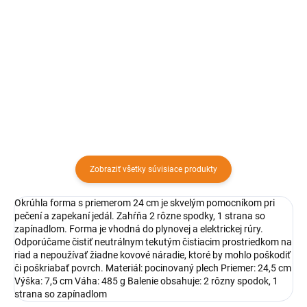
Forma je určená na pečenie
bábovky. Vyrobená je z hliny vo
Hrubá silikónová doska 65x45
vnútri s bielou glazúrou.
cm sa používa na prípravu a
rozvaľkanie cesta s mierkovým
reliéfom. Aby vám upratovanie
po varení nezabralo viac času
ako samotné varenie, pomôžte...
Zobraziť všetky súvisiace produkty
Okrúhla forma s priemerom 24 cm je skvelým pomocníkom pri
pečení a zapekaní jedál. Zahŕňa 2 rôzne spodky, 1 strana so
zapínadlom. Forma je vhodná do plynovej a elektrickej rúry.
Odporúčame čistiť neutrálnym tekutým čistiacim prostriedkom na
riad a nepoužívať žiadne kovové náradie, ktoré by mohlo poškodiť
či poškriabať povrch. Materiál: pocinovaný plech Priemer: 24,5 cm
Výška: 7,5 cm Váha: 485 g Balenie obsahuje: 2 rôzny spodok, 1
strana so zapínadlom