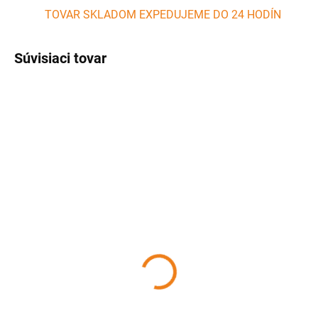
TOVAR SKLADOM EXPEDUJEME DO 24 HODÍN
Súvisiaci tovar
SKLADOM
SKLADOM
(>5 KS)
(2 KS)
Doska na cesto
Hlinená forma na
silikonová hrubá 65 x 45
bábovku POEM
cm ACHI
27,67 €
7 €
Detail
Detail