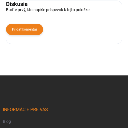
Diskusia
Buďte prvý, kto napíše príspevok k tejto položke.
Pridať komentár
Z
á
p
ä
t
i
INFORMÁCIE PRE VÁS
e
Blog