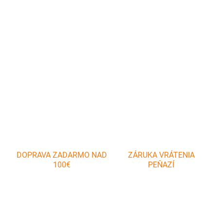
Okrúhla forma s priemerom 24 cm je skvelým pomocníkom pri
pečení a zapekaní jedál. Zahŕňa 2 rôzne spodky, 1 strana so
zapínadlom.
DETAILNÉ INFORMÁCIE
OPÝTAŤ SA
DOPRAVA ZADARMO NAD
ZÁRUKA VRÁTENIA
100€
PEŇAZÍ