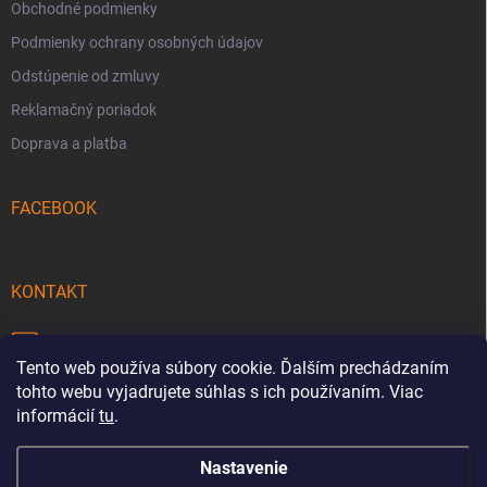
Obchodné podmienky
Podmienky ochrany osobných údajov
Odstúpenie od zmluvy
Reklamačný poriadok
Doprava a platba
FACEBOOK
KONTAKT
info
@
pecmaniak.store
Tento web používa súbory cookie. Ďalším prechádzaním
0940 644 322
tohto webu vyjadrujete súhlas s ich používaním. Viac
informácií
tu
.
Nastavenie