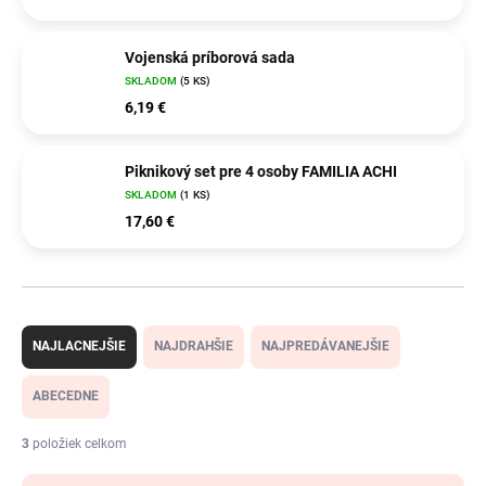
Vojenská príborová sada
SKLADOM
(5 KS)
6,19 €
Piknikový set pre 4 osoby FAMILIA ACHI
SKLADOM
(1 KS)
17,60 €
R
a
NAJLACNEJŠIE
NAJDRAHŠIE
NAJPREDÁVANEJŠIE
d
e
ABECEDNE
n
i
3
položiek celkom
e