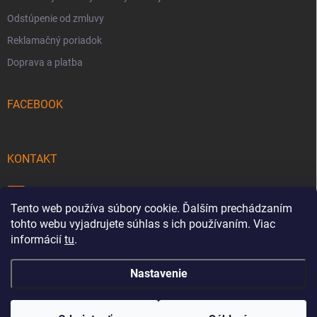
Odstúpenie od zmluvy
Reklamačný poriadok
Doprava a platba
FACEBOOK
KONTAKT
info
@
pecmaniak.store
Tento web používa súbory cookie. Ďalším prechádzaním
0940 644 322
tohto webu vyjadrujete súhlas s ich používaním. Viac
informácií
tu
.
Nastavenie
Copyright 2026
pecmaniak.store
. Všetky práva vyhradené.
Upraviť
nastavenie cookies