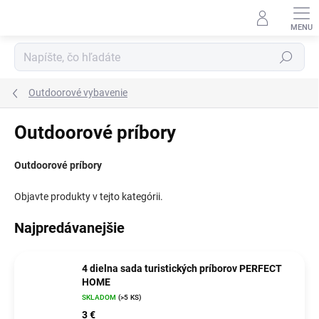
Prejsť
na
obsah
Hľadať
Outdoorové vybavenie
Outdoorové príbory
Outdoorové príbory
Objavte produkty v tejto kategórii.
Najpredávanejšie
4 dielna sada turistických príborov PERFECT
HOME
SKLADOM
(>5 KS)
3 €