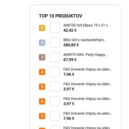
TOP 10 PRODUKTOV
A08755 Gril Elipse 75 x 51 cm
Happy Green
42,42 €
BBQ Gril s nastaviteľným
roštom PERFECT HOME
280,89 €
A09979 GRIL Party Happy
Green
67,99 €
F&S Drevené chipsy na údenie
cezmínolisty dub 700 g
7,96 €
F&S Drevené chipsy na údenie
cezmínolisty dub 200 g
3,97 €
F&S Drevené chipsy na údenie
Citrón 200 g
3,97 €
F&S Drevené chipsy na údenie
Citrón 700 g
7,96 €
F&S Drevené chipsy na údenie