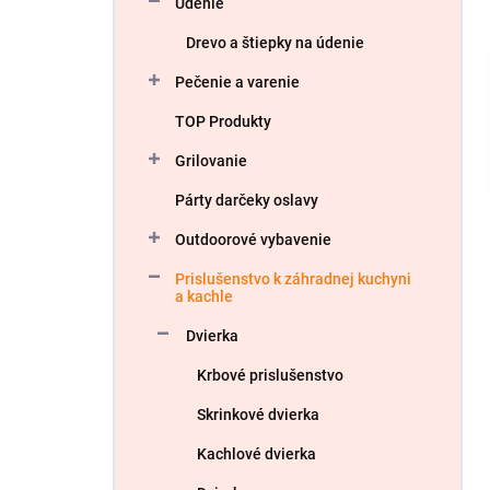
Údenie
e
l
Drevo a štiepky na údenie
Pečenie a varenie
TOP Produkty
Grilovanie
Párty darčeky oslavy
Outdoorové vybavenie
Prislušenstvo k záhradnej kuchyni
a kachle
Dvierka
Krbové prislušenstvo
Skrinkové dvierka
Kachlové dvierka