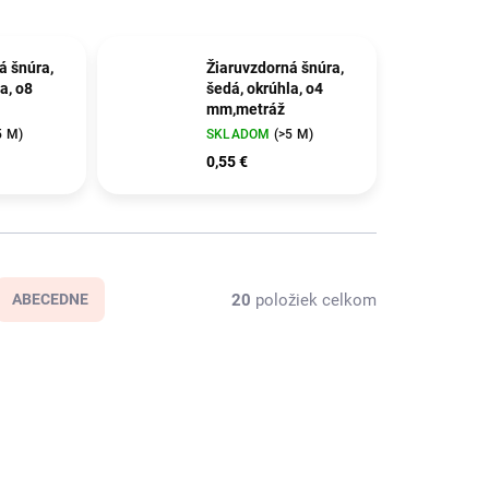
á šnúra,
Žiaruvzdorná šnúra,
a, o8
šedá, okrúhla, o4
mm,metráž
5 M)
SKLADOM
(>5 M)
0,55 €
20
položiek celkom
ABECEDNE