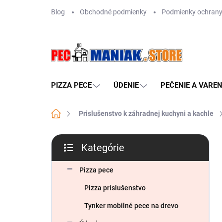
Prejsť
Blog
Obchodné podmienky
Podmienky ochrany
na
obsah
PIZZA PECE
ÚDENIE
PEČENIE A VAREN
Domov
Prislušenstvo k záhradnej kuchyni a kachle
B
Kategórie
o
Preskočiť
č
kategórie
n
Pizza pece
ý
Pizza príslušenstvo
p
a
Tynker mobilné pece na drevo
n