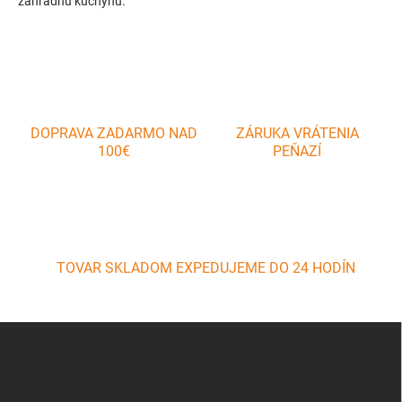
záhradnú kuchyňu.
d
a
c
i
e
p
r
v
DOPRAVA ZADARMO NAD
ZÁRUKA VRÁTENIA
k
100€
PEŇAZÍ
y
v
ý
p
i
s
u
TOVAR SKLADOM EXPEDUJEME DO 24 HODÍN
Z
á
p
ä