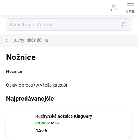
Prejsť
na
obsah
Hľadať
Kuchynské náčinia
Nožnice
Nožnice
Objavte produkty v tejto kategórii.
Najpredávanejšie
Kuchynské nožnice KingGary
SKLADOM
(2 KS)
4,50 €