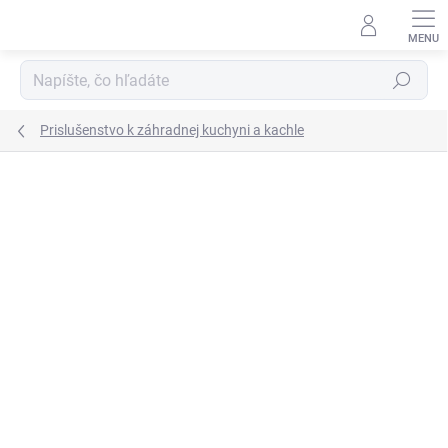
Prejsť
na
obsah
Hľadať
Prislušenstvo k záhradnej kuchyni a kachle
Neohodnotené
Podrobnosti hodnotenia
ZNAČKA:
CEWAL