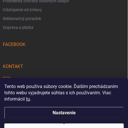
Podmienky ochrany osobných údajov
Odstúpenie od zmluvy
Reklamačný poriadok
Doprava a platba
FACEBOOK
KONTAKT
info
@
pecmaniak.store
Tento web používa súbory cookie. Ďalším prechádzaním
0940 644 322
tohto webu vyjadrujete súhlas s ich používaním. Viac
informácií
tu
.
Nastavenie
Copyright 2026
pecmaniak.store
. Všetky práva vyhradené.
Upraviť