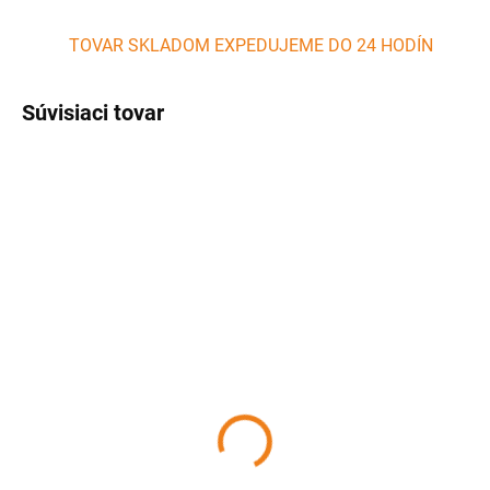
TOVAR SKLADOM EXPEDUJEME DO 24 HODÍN
Súvisiaci tovar
SKLADOM
SKLADOM
(5 KS)
(>5 KS)
Dvierkový teplomer do
Teplomer na gril, BBQ a
udiarne 0-120 °C CEWAL
udiarne 0-350 °C D63
HAPPY FLAME CEWAL
19,90 €
18,30 €
Detail