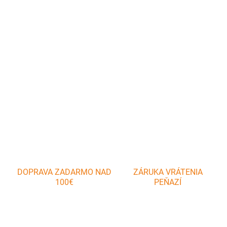
Bimetal dvierkový teplomer je možné dodatočne nainštalovať do
dvierok navrtaním otvoru a upevnením - dotiahnutím aretačnou
skrutkou. Teplomer obsahuje krátke čidlo so závitom pre
utiahnitie.
DETAILNÉ INFORMÁCIE
OPÝTAŤ SA
DOPRAVA ZADARMO NAD
ZÁRUKA VRÁTENIA
100€
PEŇAZÍ