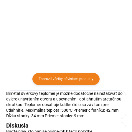
Detail
Bimetal dvierkový teplomer je
možné dodatočne nainštalovať
Bimetal teplomer z
do dvierok navrtaním otvoru a
nehrdzavejúcej ocele, ktorý je
upevnením - dotiahnutím
ideálny na meranie teploty v
aretačnou skrutkou. Teplomer
barbecue alebo v udiarenskom
obsahuje krátke čidlo so
objekte - priamy i nepriamy. Je
závitom...
vynikajúcim nástrojom
umožňujúcim...
Zobraziť všetky súvisiace produkty
Bimetal dvierkový teplomer je možné dodatočne nainštalovať do
dvierok navrtaním otvoru a upevnením - dotiahnutím aretačnou
skrutkou. Teplomer obsahuje krátke čidlo so závitom pre
utiahnitie. Maximálna teplota: 500°C Priemer ciferníku: 42 mm
Dĺžka stonky: 34 mm Priemer stonky: 9 mm
Diskusia
Buďte prvý, kto napíše príspevok k tejto položke.