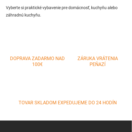
v
l
Vyberte si praktické vybavenie pre domácnosť, kuchyňu alebo
á
záhradnú kuchyňu.
d
a
c
i
e
p
r
v
DOPRAVA ZADARMO NAD
ZÁRUKA VRÁTENIA
k
100€
PEŇAZÍ
y
v
ý
p
i
s
u
TOVAR SKLADOM EXPEDUJEME DO 24 HODÍN
Z
á