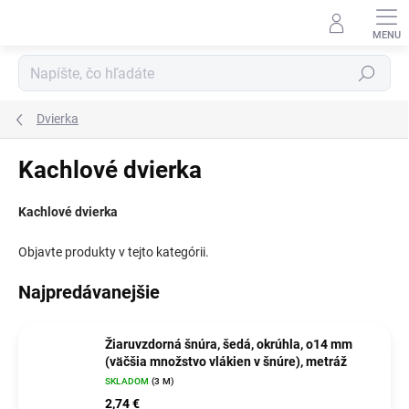
Prejsť
na
obsah
Hľadať
Dvierka
Kachlové dvierka
Kachlové dvierka
Objavte produkty v tejto kategórii.
Najpredávanejšie
Žiaruvzdorná šnúra, šedá, okrúhla, o14 mm
(väčšia množstvo vlákien v šnúre), metráž
SKLADOM
(3 M)
2,74 €