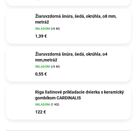
Žiaruvzdorná šnúra, šedá, okrúhla, o8 mm,
metráž
SKLADOM
(>5 M)
1,39 €
Žiaruvzdorná šnúra, šedá, okrúhla, o4
mm,metráž
SKLADOM
(>5 M)
0,55 €
Riga liatinové prikladacie dvierka s keramický
gombíkom CARDINALIS
SKLADOM
(1 KS)
122 €