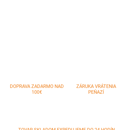
Pomocou tohto krájača jednoducho rozdelíte cesto na menšie
časti. Dobrou pomôckou je aj pravítko na krájači.
DETAILNÉ INFORMÁCIE
OPÝTAŤ SA
DOPRAVA ZADARMO NAD
ZÁRUKA VRÁTENIA
100€
PEŇAZÍ
TOVAR SKLADOM EXPEDUJEME DO 24 HODÍN