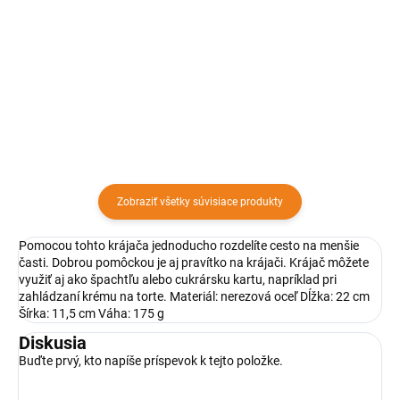
Okrúhla ošatka na chlieb a
Hrubá silikónová doska 65x45
kysnutie cesta (odporúčame max
cm sa používa na prípravu a
1000 gramov) Klasická ratanová
rozvaľkanie cesta s mierkovým
ošatka okrúhla na 1 kg cesta.
reliéfom. Aby vám upratovanie
Toto je tradičný rozmer, ktorý
po varení nezabralo viac času
používali aj naše babičky.
ako samotné varenie, pomôžte...
Zobraziť všetky súvisiace produkty
Pomocou tohto krájača jednoducho rozdelíte cesto na menšie
časti. Dobrou pomôckou je aj pravítko na krájači. Krájač môžete
využiť aj ako špachtľu alebo cukrársku kartu, napríklad pri
zahládzaní krému na torte. Materiál: nerezová oceľ Dĺžka: 22 cm
Šírka: 11,5 cm Váha: 175 g
Diskusia
Buďte prvý, kto napíše príspevok k tejto položke.