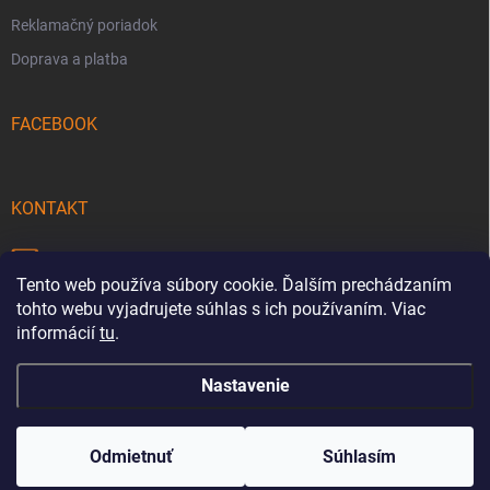
Reklamačný poriadok
Doprava a platba
FACEBOOK
KONTAKT
info
@
pecmaniak.store
Tento web používa súbory cookie. Ďalším prechádzaním
0940 644 322
tohto webu vyjadrujete súhlas s ich používaním. Viac
informácií
tu
.
Nastavenie
Copyright 2026
pecmaniak.store
. Všetky práva vyhradené.
Upraviť
nastavenie cookies
Odmietnuť
Súhlasím
Vytvoril Shoptet