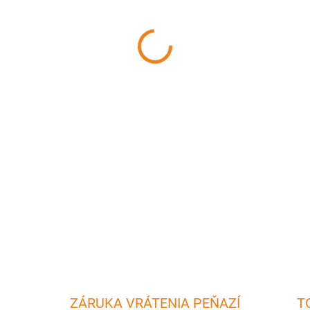
MÔŽEME DORUČIŤ DO:
7.8.20
−
+
Nerezová panvica na grilovan
zeleniny Vhodný na pečenie. 
Výška: 6,4 cm Váha: 1,17 kg
umývajte neutrálnym tekutým
DETAILNÉ INFORMÁCIE
ZÁRUKA VRÁTENIA PEŇAZÍ
T