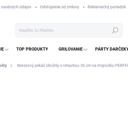
 osobných údajov
Odstúpenie od zmluvy
Reklamačný poriadok
Hľadať
IE
TOP PRODUKTY
GRILOVANIE
PÁRTY DARČEK
ošty
Nerezový pekáč okrúhly s retiazkou 36 cm na trojnožku PER
otenia
ZNAČKA:
PERFECT HOME
10,68 €
8,68 € bez DPH
Jednotková
SKLADOM
(5 KS)
cena: