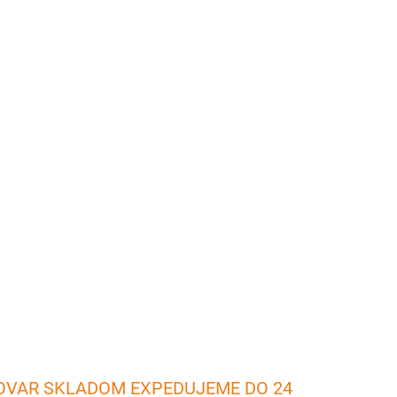
26
Pridať do košíka
ie, pečenie a opekanie mäsa, steakov, klobás a
Materiál: Nerez s retiazkou Priemer: 36 cm
 Ošetrovanie nerezového riadu Nerezový riad
 čistiacim prost
OPÝTAŤ SA
OVAR SKLADOM EXPEDUJEME DO 24