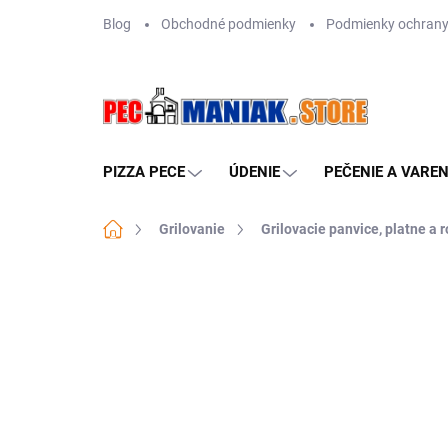
Prejsť
Blog
Obchodné podmienky
Podmienky ochrany
na
obsah
PIZZA PECE
ÚDENIE
PEČENIE A VAREN
Domov
Grilovanie
Grilovacie panvice, platne a r
Neohodnotené
Podrobnosti hodn