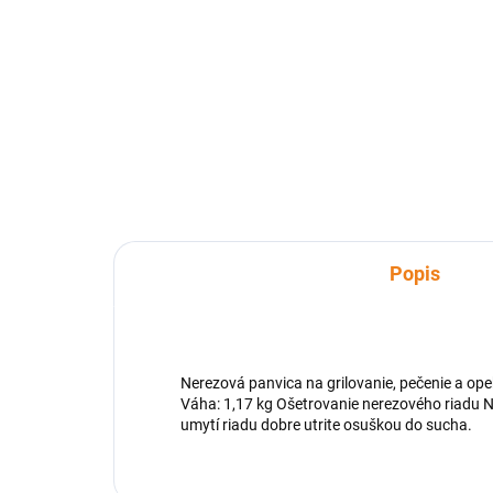
Detail
Trojnožka sa používa ku kotlíkom,
grilom a pekáčom, ktoré sú
určené k zaveseniu do priestoru
nad ohniskom. Háčik na retiazke
slúži na zavesenie kotlíka .
Popis
Nerezová panvica na grilovanie, pečenie a ope
Váha: 1,17 kg Ošetrovanie nerezového riadu N
umytí riadu dobre utrite osuškou do sucha.