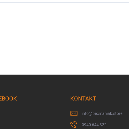
EBOOK
KONTAKT
info
@
pecmaniak.store
0940 644 322