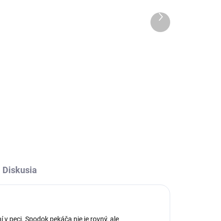
 cm
31,5 cm natúr
Ďalší
38 €
produkt
Detail
l
31,5 cm okrúhly pekáč na mäso,
nakladané jedlá, piškótové cestá.
m je
Ak v ňom chceme dusiť mäso, tak
u
ho jednoducho prikryjeme
pšou
pokrievkou.
edál
Diskusia
 v peci. Spodok pekáča nie je rovný, ale