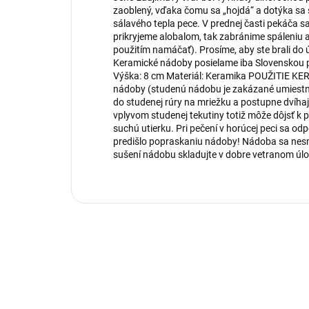
zaoblený, vďaka čomu sa „hojdá“ a dotýka sa s
sálavého tepla pece. V prednej časti pekáča s
prikryjeme alobalom, tak zabránime spáleniu a
použitím namáčať). Prosíme, aby ste brali do ú
Keramické nádoby posielame iba Slovenskou poš
Výška: 8 cm Materiál: Keramika POUŽITIE K
nádoby (studenú nádobu je zakázané umiestni
do studenej rúry na mriežku a postupne dvíhajt
vplyvom studenej tekutiny totiž môže dôjsť k
suchú utierku. Pri pečení v horúcej peci sa o
predišlo popraskaniu nádoby! Nádoba sa nesm
sušení nádobu skladujte v dobre vetranom úlo