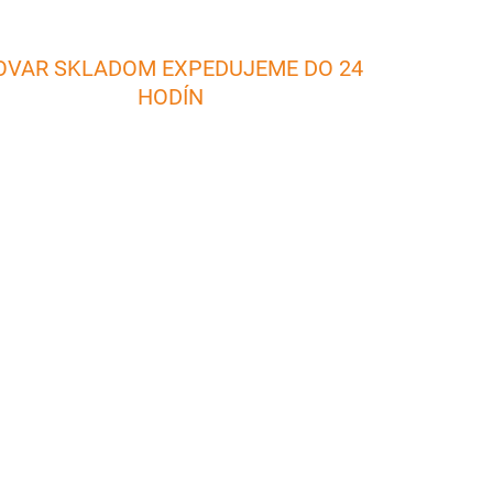
OVAR SKLADOM EXPEDUJEME DO 24
HODÍN
ADOM
SKLADOM
5 KS)
(2 KS)
GERI Keramický pekáč