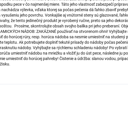
podku pece v čo najmenšej miere. Táto jeho vlastnosť zabezpečí prípravu
a nachádza výlevka, vďaka ktorej sa počas pečenia dá ľahko zbaviť preby
 vysušeniu jeho povrchu. Vonkajšie aj vnútorné steny sú glazované, ľahko 
vahy, že tento jedinečný produkt je vyrobený ručne, preto sa jeho dekoráci
tou. ​Prosíme, skontrolujte obsah svojho balíka pri jeho preberaní. Obje
ERAMICKÝCH NÁDOB: ZAKÁZANÉ používať na otvorenom ohni! Vyhýbajte s
ť do horúcej rúry, resp. horúca nádoba sa nesmie umiestniť na studený 
e teplotu. Ak potrebujete doplniť tekuté prísady do nádoby počas pečenia t
 prasknutiu nádoby. Vyhýbajte sa rýchlemu schladeniu nádoby! Po vybratí
dporúča umiestniť nádobu na mriežku a vložiť ju do úst pece, následne ju
ie umiestniť do horúcej pahreby! Čistenie a údržba: slanou vodou, pr
žisku.