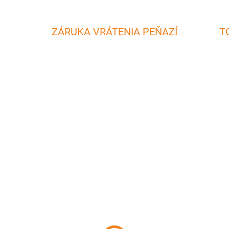
ZÁRUKA VRÁTENIA PEŇAZÍ
T
SKLADOM
SKL
(4 KS)
(>
ramická zapekacia
Keramický pekáč