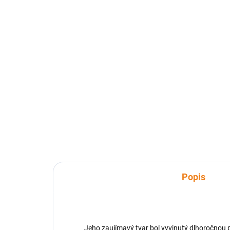
misa hranatá 38 x 26 x 6
mis
cm hnedá COK
cm
24,70 €
18
Detail
Keramická hranatá zapekacia
Ker
misa, hnedej farby, s praktickými
misa
úchytmi pre jednoduchú
pra
manipuláciu, je vhodná na
jed
varenie, pečenie a ohrievanie v
vhod
elektrických, plynových a...
ohri
plyn
Popis
Jeho zaujímavý tvar bol vyvinutý dlhoročnou pr