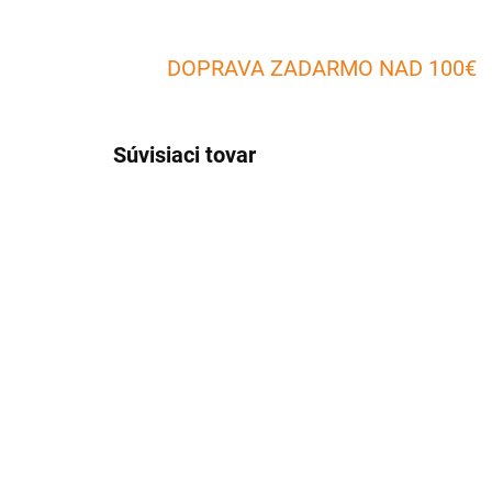
DOPRAVA ZADARMO NAD 100€
Súvisiaci tovar
SKLADOM
(1 KS)
Keramická zapekacia
Ke