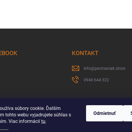
EBOOK
KONTAKT
info
@
pecmaniak.store
0940 644 322
oužíva súbory cookie. Ďalším
Odmietnuť
m tohto webu vyjadrujete súhlas s
ním. Viac informácií
tu
.