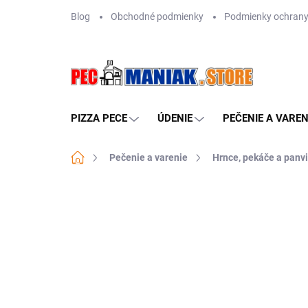
Prejsť
Blog
Obchodné podmienky
Podmienky ochrany
na
obsah
PIZZA PECE
ÚDENIE
PEČENIE A VAREN
Domov
Pečenie a varenie
Hrnce, pekáče a panv
Neohodnotené
Podrobnosti hodn