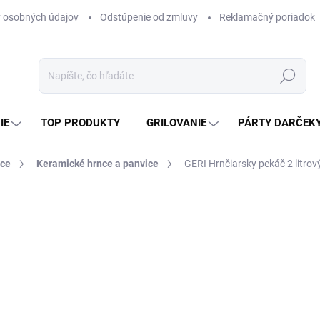
 osobných údajov
Odstúpenie od zmluvy
Reklamačný poriadok
Hľadať
IE
TOP PRODUKTY
GRILOVANIE
PÁRTY DARČEK
ice
Keramické hrnce a panvice
GERI Hrnčiarsky pekáč 2 litrov
otenia
ZNAČKA:
MASTER GERI
32 €
26,02 € bez DPH
Jednotková
SKLADOM
(>5 KS)
cena: