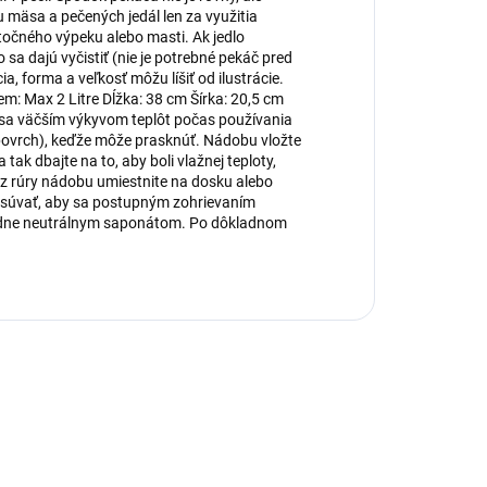
 mäsa a pečených jedál len za využitia
točného výpeku alebo masti. Ak jedlo
sa dajú vyčistiť (nie je potrebné pekáč pred
a, forma a veľkosť môžu líšiť od ilustrácie.
m: Max 2 Litre Dĺžka: 38 cm Šírka: 20,5 cm
a väčším výkyvom teplôt počas používania
povrch), keďže môže prasknúť. Nádobu vložte
ak dbajte na to, aby boli vlažnej teploty,
 z rúry nádobu umiestnite na dosku alebo
 posúvať, aby sa postupným zohrievaním
ípadne neutrálnym saponátom. Po dôkladnom