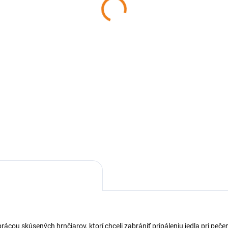
a oválna 37 x 23 x 6
glazúrovaný 33,5x15,3
 hnedá COK
POEM
,30 €
28,82 €
Detail
Detai
amická oválna zapekacia
Keramický pekáč 33,5x15,3 c
 37x23 cm, hnedej farby, s
vyrobený z hliny s povrchovo
ktickými úchytmi pre
úpravou s glazúrou. Je najle
noduchú manipuláciu, je
voľbou na prípravu zdravých j
ná na varenie, pečenie a
bez pridania tuku, pretože
evanie v elektrických,
zachováva všetky...
ových a...
ácou skúsených hrnčiarov, ktorí chceli zabrániť pripáleniu jedla pri pečení