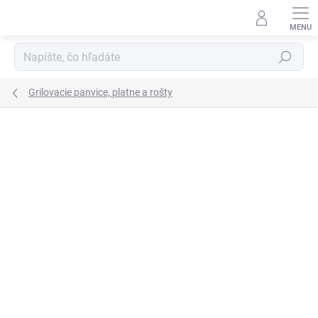
Prejsť
na
obsah
Hľadať
Grilovacie panvice, platne a rošty
Neohodnotené
Podrobnosti hodnotenia
ZNAČKA:
PERFECT HOME