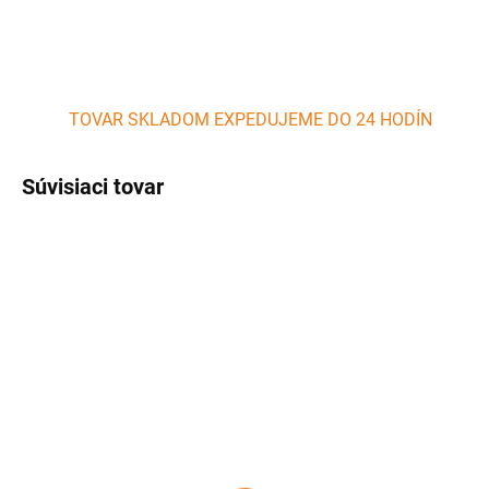
TOVAR SKLADOM EXPEDUJEME DO 24 HODÍN
Súvisiaci tovar
SKLADOM
SKLADOM
(>5 KS)
(1 KS)
Liatinová grill panvica
Grilovací set na plynový
okrúhla 24cm PERFECT
sporák 33 cm PERFECT