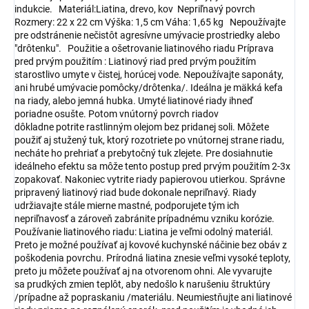
indukcie. Materiál:Liatina, drevo, kov Nepriľnavý povrch
Rozmery: 22 x 22 cm Výška: 1,5 cm Váha: 1,65 kg Nepoužívajte
pre odstránenie nečistôt agresívne umývacie prostriedky alebo
"drôtenku". Použitie a ošetrovanie liatinového riadu Príprava
pred prvým použitím : Liatinový riad pred prvým použitím
starostlivo umyte v čistej, horúcej vode. Nepoužívajte saponáty,
ani hrubé umývacie pomôcky/drôtenka/. Ideálna je mäkká kefa
na riady, alebo jemná hubka. Umyté liatinové riady ihneď
poriadne osušte. Potom vnútorný povrch riadov
dôkladne potrite rastlinným olejom bez pridanej soli. Môžete
použiť aj stužený tuk, ktorý rozotriete po vnútornej strane riadu,
necháte ho prehriať a prebytočný tuk zlejete. Pre dosiahnutie
ideálneho efektu sa môže tento postup pred prvým použitím 2-3x
zopakovať. Nakoniec vytrite riady papierovou utierkou. Správne
pripravený liatinový riad bude dokonale nepriľnavý. Riady
udržiavajte stále mierne mastné, podporujete tým ich
nepriľnavosť a zároveň zabránite prípadnému vzniku korózie.
Používanie liatinového riadu: Liatina je veľmi odolný materiál.
Preto je možné používať aj kovové kuchynské náčinie bez obáv z
poškodenia povrchu. Prírodná liatina znesie veľmi vysoké teploty,
preto ju môžete používať aj na otvorenom ohni. Ale vyvarujte
sa prudkých zmien teplôt, aby nedošlo k narušeniu štruktúry
/prípadne až popraskaniu /materiálu. Neumiestňujte ani liatinové