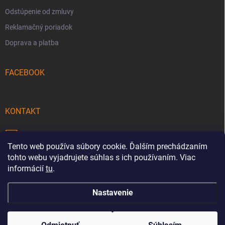
Odstúpenie od zmluvy
Reklamačný poriadok
Doprava a platba
FACEBOOK
KONTAKT
info
@
pecmaniak.store
Tento web používa súbory cookie. Ďalším prechádzaním
0940 644 322
tohto webu vyjadrujete súhlas s ich používaním. Viac
informácií
tu
.
Nastavenie
Copyright 2026
pecmaniak.store
. Všetky práva vyhradené.
Upraviť
nastavenie cookies