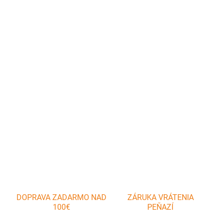
cena:
MÔŽEME
DORUČIŤ DO:
11.8.2026
−
+
Pridať do košíka
Kvalitná liatinová panvica na grilovanie so sklápacou rukoväťou
pre úsporu miesta pri skladovaní.
DETAILNÉ INFORMÁCIE
OPÝTAŤ SA
DOPRAVA ZADARMO NAD
ZÁRUKA VRÁTENIA
100€
PEŇAZÍ