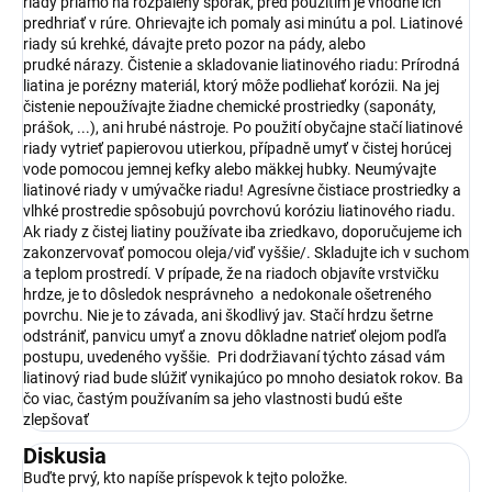
riady priamo na rozpálený sporák, pred použitím je vhodné ich
predhriať v rúre. Ohrievajte ich pomaly asi minútu a pol. Liatinové
riady sú krehké, dávajte preto pozor na pády, alebo
prudké nárazy. Čistenie a skladovanie liatinového riadu: Prírodná
liatina je porézny materiál, ktorý môže podliehať korózii. Na jej
čistenie nepoužívajte žiadne chemické prostriedky (saponáty,
prášok, ...), ani hrubé nástroje. Po použití obyčajne stačí liatinové
riady vytrieť papierovou utierkou, případně umyť v čistej horúcej
vode pomocou jemnej kefky alebo mäkkej hubky. Neumývajte
liatinové riady v umývačke riadu! Agresívne čistiace prostriedky a
vlhké prostredie spôsobujú povrchovú koróziu liatinového riadu.
Ak riady z čistej liatiny používate iba zriedkavo, doporučujeme ich
zakonzervovať pomocou oleja/viď vyššie/. Skladujte ich v suchom
a teplom prostredí. V prípade, že na riadoch objavíte vrstvičku
hrdze, je to dôsledok nesprávneho a nedokonale ošetreného
povrchu. Nie je to závada, ani škodlivý jav. Stačí hrdzu šetrne
odstrániť, panvicu umyť a znovu dôkladne natrieť olejom podľa
postupu, uvedeného vyššie. Pri dodržiavaní týchto zásad vám
liatinový riad bude slúžiť vynikajúco po mnoho desiatok rokov. Ba
čo viac, častým používaním sa jeho vlastnosti budú ešte
zlepšovať
Diskusia
Buďte prvý, kto napíše príspevok k tejto položke.