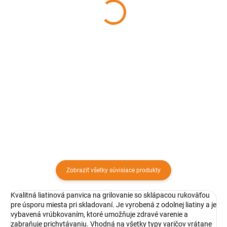
HOME
HOME
15,30 €
13 €
Detail
Detail
Liatinová panvica na grilovanie,
Grilovacia sada obsahuje spodnú
24 cm s odnímateľnou rúčkou
nádobu s otvorom, grilovací rošt
Priemer panvice: 24 cm Obsahuje
a pokrievku s rukoväťou. Používa
mriežky Drevená rúčka je
sa na grilovanie mäsa, zeleniny a
odnímateľná, vďaka čomu je
príloh.
možné panvicu použiť aj v grile,...
Zobraziť všetky súvisiace produkty
Kvalitná liatinová panvica na grilovanie so sklápacou rukoväťou
pre úsporu miesta pri skladovaní. Je vyrobená z odolnej liatiny a je
vybavená vrúbkovaním, ktoré umožňuje zdravé varenie a
zabraňuje prichytávaniu. Vhodná na všetky typy varičov vrátane