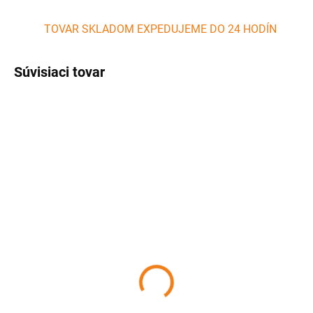
TOVAR SKLADOM EXPEDUJEME DO 24 HODÍN
Súvisiaci tovar
AKCIA
SKLADOM
SKLADOM
(>5 KS)
(>5 KS)
Prenosný Gril BBQ
Uhlie na grilovanie 2,5 kg
Practic, 45x33x35 cm
StrendPro
PERFECT HOME
5,03 €
17,31 €
Detail