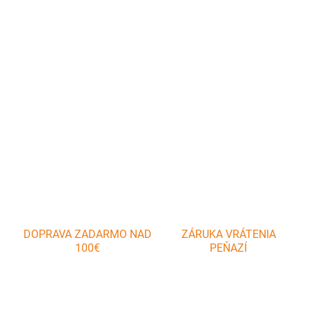
Používa sa na pečenie menšieho trdelníka. Materiál: drevo, kov
Celkový rozmer: 34 x 18 x 5 cm vnútorný rozmer ( na drevené uhlie
) :17,5 x 17,5 x 3,3 cm veľkosť tyče 34 cm dĺžka plochy na pečenie:
16 cm najväčší priemer 3 cm Váha: 0,8 kg / set Nepoužívajte pre
DETAILNÉ INFORMÁCIE
OPÝTAŤ SA
DOPRAVA ZADARMO NAD
ZÁRUKA VRÁTENIA
100€
PEŇAZÍ