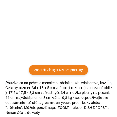
Detail
Drevené uhlie na grilovanie je
možné použiť v griloch na
Skladací prenosný gril v štýle
drevené uhlie alebo brikety.
otvoreného kancelárskeho
notebooku, je ako stvorený na
akcie s rodinou či priateľmi.
Zobraziť všetky súvisiace produkty
Používa sa na pečenie menšieho trdelníka. Materiál: drevo, kov
Celkový rozmer: 34 x 18 x 5 cm vnútorný rozmer ( na drevené uhlie
) :17,5 x 17,5 x 3,3 cm veľkosť tyče 34 cm dĺžka plochy na pečenie:
16 cm najväčší priemer 3 cm Váha: 0,8 kg / set Nepoužívajte pre
odstránenie nečistôt agresívne umývacie prostriedky alebo
"drôtenku". Môžete použiť napr. ZOOM™ alebo DISH DROPS™ .
Nenamáčate do vody.