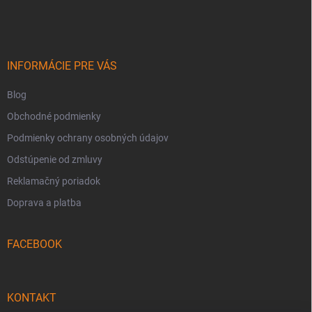
á
p
ä
t
i
INFORMÁCIE PRE VÁS
e
Blog
Obchodné podmienky
Podmienky ochrany osobných údajov
Odstúpenie od zmluvy
Reklamačný poriadok
Doprava a platba
FACEBOOK
KONTAKT