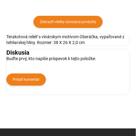
Zobraziť všetky súvisiace produkty
Terakotová reliéf s vinárskym motívom Oberáčka, vypaľované z
tehliarskej hliny. Rozmer: 38 X 26 X 2,0 cm
Diskusia
Buďte prvý, kto napíše príspevok k tejto položke.
Pridať komentár
Z