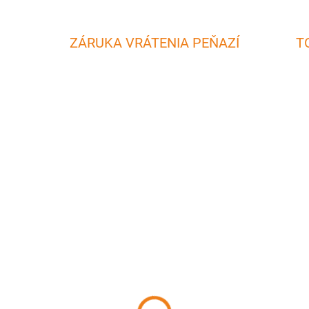
ZÁRUKA VRÁTENIA PEŇAZÍ
T
SKLADOM
SKL
(>5 KS)
(>
úková ihla na špízy
Vidlica na opekanie 90