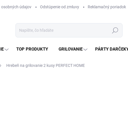
 osobných údajov
Odstúpenie od zmluvy
Reklamačný poriadok
Hľadať
IE
TOP PRODUKTY
GRILOVANIE
PÁRTY DARČEK
Hrebeň na grilovanie 2 kusy PERFECT HOME
otenia
ZNAČKA:
PERFECT HOME
4,99 €
4,06 € bez DPH
Jednotková
SKLADOM
(>5 KS)
cena: