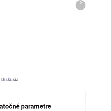
PERFECT HOME
Ďalší
produkt
4,10 €
l
Detail
žíva
Ražeň sa používa na
ny,
napichovanie potravín pri
grilovaní a opekaní. Vyrobený je z
s
nerezovej ocele s drevenou
rukoväťou, ktorá sa počas
pečenia nenahrieva.
Diskusia
atočné parametre