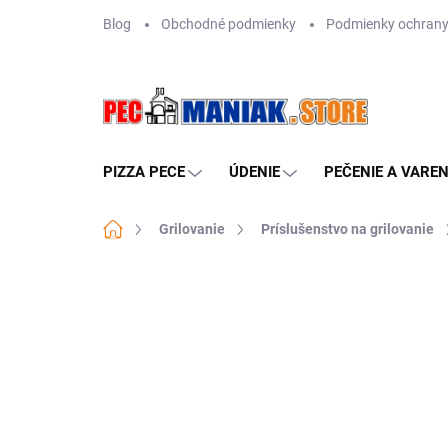
Prejsť
Blog
Obchodné podmienky
Podmienky ochrany
na
obsah
PIZZA PECE
ÚDENIE
PEČENIE A VAREN
Domov
Grilovanie
Príslušenstvo na grilovanie
Neohodnotené
Podrobnosti hodn