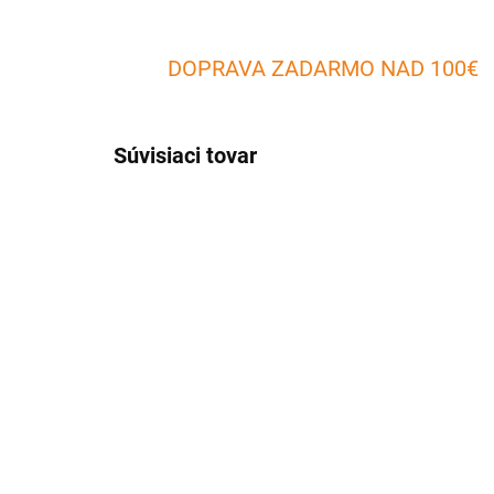
DOPRAVA ZADARMO NAD 100€
Súvisiaci tovar
SKLADOM
(4 KS)
Ihly na špízi 6 ks/set
Obl