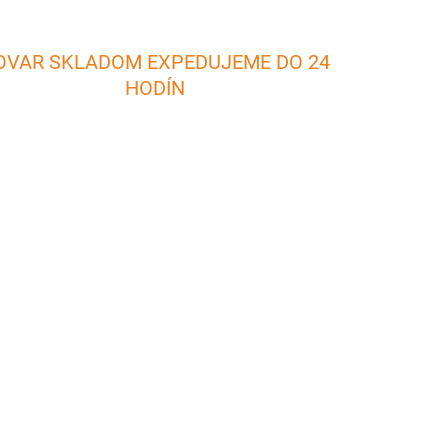
OVAR SKLADOM EXPEDUJEME DO 24
HODÍN
ADOM
SKLADOM
5 KS)
(3 KS)
Ražeň na opekanie 90 cm