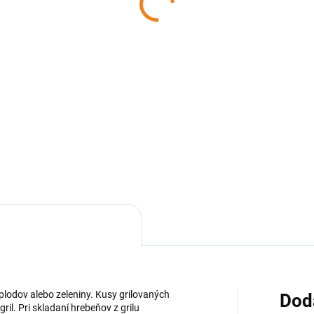
RFECT HOME
cm PERFECT HOME
76 €
3,50 €
Detail
Detai
ková ihla na špízy 7 ks/ set
Vidlica s dĺžkou 90 cm sa pou
riál: Nerez Dĺžka: cca 27 cm
na opekanie špekáčikov, slani
: 35 g / set
klobás a ďalších pokrmov.
Vyrobená je z nerezovej ocele 
drevenou rúčkou.
plodov alebo zeleniny. Kusy grilovaných
Dod
il. Pri skladaní hrebeňov z grilu