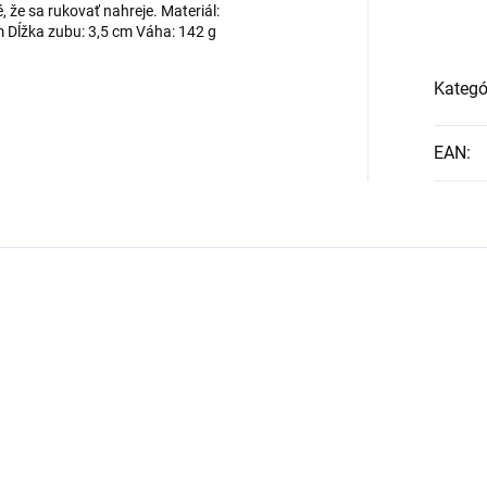
 že sa rukovať nahreje. Materiál:
m Dĺžka zubu: 3,5 cm Váha: 142 g
Kategó
EAN
: