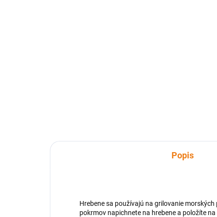
PERFECT HOME
PE
2,69 €
1,
Detail
Ihly na špízi s drevenou
Oblú
rukoväťou. Tieto ihly na grilovanie
Mate
majú pozdĺž svojej dĺžky malé
Váha
zárezy, vďaka čomu sa
nabodnuté jedlo na ihlách
nepretáča.
Popis
Hrebene sa používajú na grilovanie morských 
pokrmov napichnete na hrebene a položíte na gr