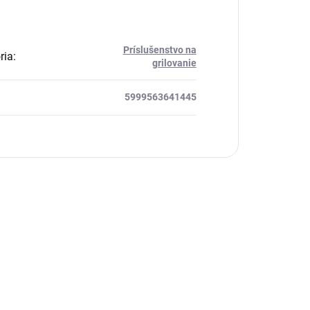
Príslušenstvo na
ria
:
grilovanie
5999563641445