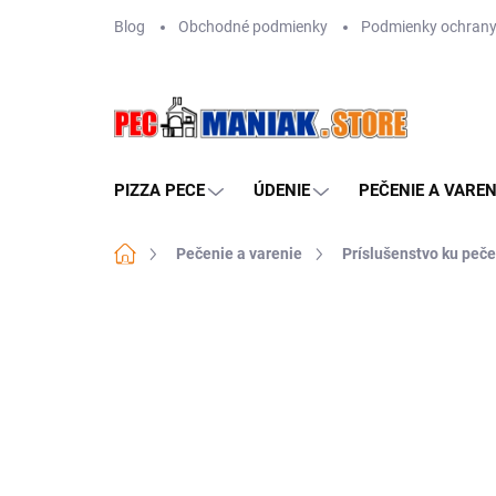
Prejsť
Blog
Obchodné podmienky
Podmienky ochrany
na
obsah
PIZZA PECE
ÚDENIE
PEČENIE A VAREN
Domov
Pečenie a varenie
Príslušenstvo ku peče
Neohodnotené
Podrobnosti hodn