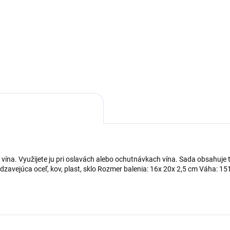
ína. Využijete ju pri oslavách alebo ochutnávkach vína. Sada obsahuje t
dzavejúca oceľ, kov, plast, sklo Rozmer balenia: 16x 20x 2,5 cm Váha: 151