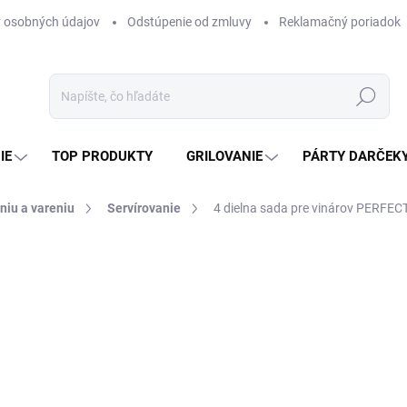
 osobných údajov
Odstúpenie od zmluvy
Reklamačný poriadok
Hľadať
IE
TOP PRODUKTY
GRILOVANIE
PÁRTY DARČEK
niu a vareniu
Servírovanie
4 dielna sada pre vinárov PERFE
otenia
ZNAČKA:
PERFECT HOME
4,60 €
3,74 € bez DPH
Jednotková
SKLADOM
(1 KS)
cena: