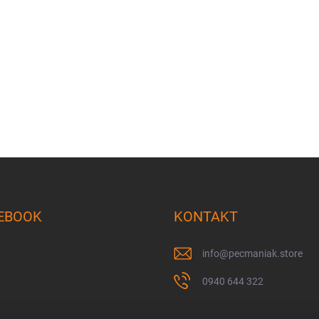
EBOOK
KONTAKT
info
@
pecmaniak.store
0940 644 322