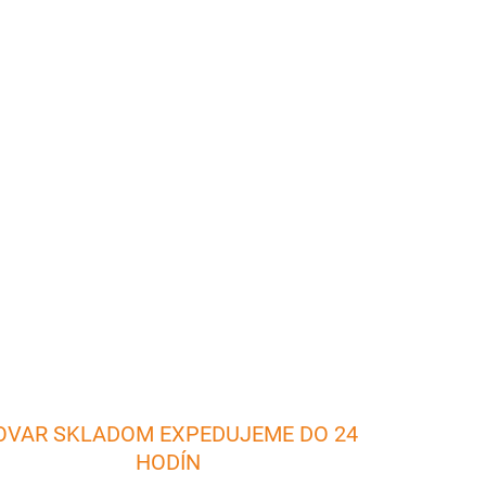
026
Pridať do košíka
emu milovníkovi vína. Využijete ju pri oslavách
OPÝTAŤ SA
OVAR SKLADOM EXPEDUJEME DO 24
HODÍN