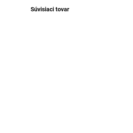
Súvisiaci tovar
SKLADOM
(>5 KS)
Vývrtka a otvárač na
fľaše
2,15 €
Detail