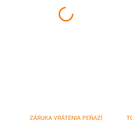
MÔŽEME DORUČIŤ DO:
11.8.2
−
+
Sada by nemala chýbať žiadn
alebo ochutnávkach vína.
DETAILNÉ INFORMÁCIE
ZÁRUKA VRÁTENIA PEŇAZÍ
T