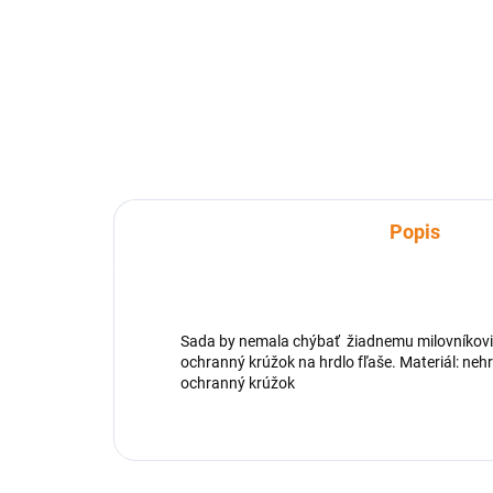
Vývrtka a otvárač sú vhodnými
pomôckami na posedenia s
priateľmi, degustácie, oslavy a
pod. Vývrtka je určená na
otváranie korkových zátok na
víne a otvárač sa využíva na...
Popis
Sada by nemala chýbať žiadnemu milovníkovi v
ochranný krúžok na hrdlo fľaše. Materiál: nehr
ochranný krúžok