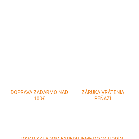
Smaltovaná panvica je vhodná na grilovanie, pečenie mäsa.
steakov, rýb a zeleniny.
DETAILNÉ INFORMÁCIE
OPÝTAŤ SA
DOPRAVA ZADARMO NAD
ZÁRUKA VRÁTENIA
100€
PEŇAZÍ
TOVAR SKLADOM EXPEDUJEME DO 24 HODÍN