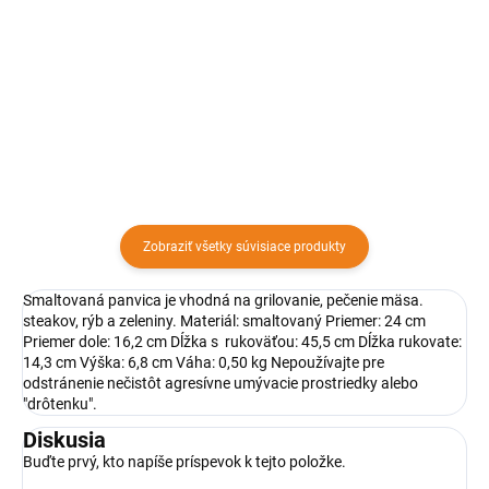
22 cm s nepriľnavým povrchom
Panvica teflónová s priemerom
vhodná na všetky druhy sporákov
25 cm s nepriľnavým povrchom
vrátane indukcie. Materiál: teflón
vhodná na všetky druhy sporákov
Priemer: 22 cm Výška: 5 cm
vrátane indukcie. Materiál: teflón
Hrúbka 1,5 mm Farba:...
Priemer: 25 cm Výška: 2 cm
Hrúbka 1,5 mm...
Zobraziť všetky súvisiace produkty
Smaltovaná panvica je vhodná na grilovanie, pečenie mäsa.
steakov, rýb a zeleniny. Materiál: smaltovaný Priemer: 24 cm
Priemer dole: 16,2 cm Dĺžka s rukoväťou: 45,5 cm Dĺžka rukovate:
14,3 cm Výška: 6,8 cm Váha: 0,50 kg Nepoužívajte pre
odstránenie nečistôt agresívne umývacie prostriedky alebo
"drôtenku".
Diskusia
Buďte prvý, kto napíše príspevok k tejto položke.