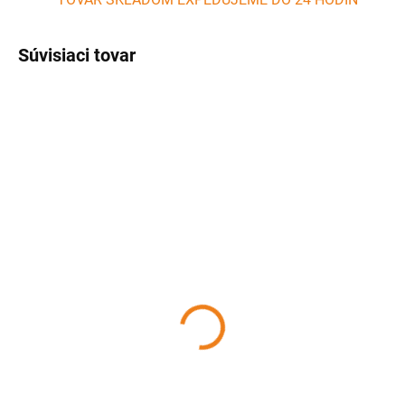
Súvisiaci tovar
SKLADOM
SKLADOM
(1 KS)
(5 KS)
Panvica s nepriľnavým
Panvica na palacinky s
povrchom 22 cm
nepriľnavým povrchom
25 cm
13,66 €
20,29 €
Detail
Detail
Panvica teflónová s priemerom