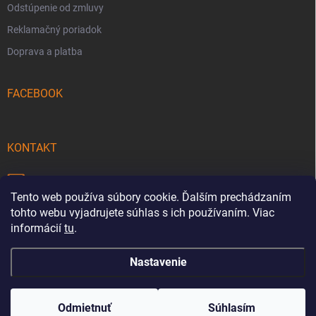
Odstúpenie od zmluvy
Reklamačný poriadok
Doprava a platba
FACEBOOK
KONTAKT
info
@
pecmaniak.store
Tento web používa súbory cookie. Ďalším prechádzaním
0940 644 322
tohto webu vyjadrujete súhlas s ich používaním. Viac
informácií
tu
.
Nastavenie
Copyright 2026
pecmaniak.store
. Všetky práva vyhradené.
Upraviť
nastavenie cookies
Odmietnuť
Súhlasím