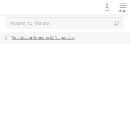
Prejsť
na
obsah
Hľadať
Smaltované hrnce, pekáč a panvice
Neohodnotené
Podrobnosti hodnotenia
ZNAČKA:
GARCIMA