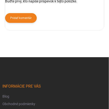
Buďte prvý, kto napíše príspevok k tejto položke.
Pridať komentár
Z
á
p
ä
t
i
INFORMÁCIE PRE VÁS
e
Blog
Obchodné podmienky