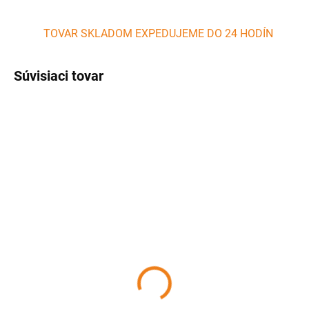
TOVAR SKLADOM EXPEDUJEME DO 24 HODÍN
Súvisiaci tovar
SKLADOM
SKLADOM
(2 KS)
(2 KS)
Liatinový pekáč 25,5 x
Nerezový pekáč 37 x 28
34,5 cm PERFECT HOME
x 6 cm PERFECT HOME
34,70 €
13,80 €
Detail
Detail