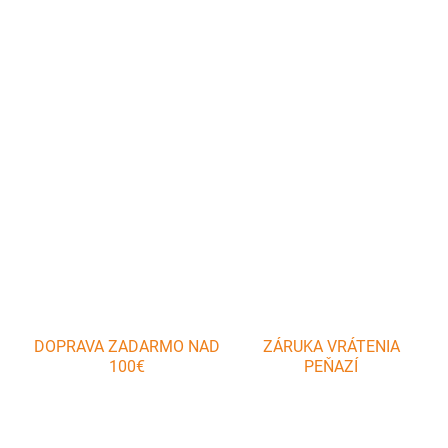
−
+
Pridať do košíka
Silikónová rukavica odolná voči teplu do 220 C°, patrí do každej
kuchyne. Slúži na manipuláciu s rozpáleným hrncom alebo
plechom.
DETAILNÉ INFORMÁCIE
OPÝTAŤ SA
DOPRAVA ZADARMO NAD
ZÁRUKA VRÁTENIA
100€
PEŇAZÍ