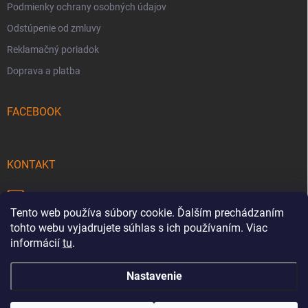
Podmienky ochrany osobných údajov
Odstúpenie od zmluvy
Reklamačný poriadok
Doprava a platba
FACEBOOK
KONTAKT
info
@
pecmaniak.store
Tento web používa súbory cookie. Ďalším prechádzaním
0940 644 322
tohto webu vyjadrujete súhlas s ich používaním. Viac
informácií
tu
.
Nastavenie
Copyright 2026
pecmaniak.store
. Všetky práva vyhradené.
Upraviť