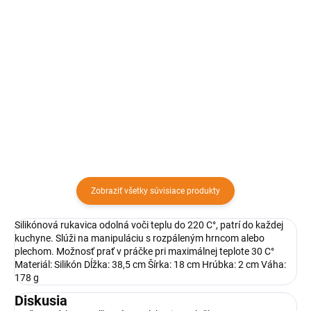
Liatinový pekáč Materiál : Liatina
Nerezová zapekacia misa Vám
Výška: 7,5 cm Šírka: 25,5 cm
ponúka množstvo možností
Dĺžka: 34,5 cm, Váha: 5,65 kg
využitia. Môžete ho využiť na
Nepoužívajte pre odstránenie
klasické pečenie, pečenie na rošte,
nečistôt agresívne umývacie
varenie aj zapekanie.
prostriedky alebo...
Zobraziť všetky súvisiace produkty
Silikónová rukavica odolná voči teplu do 220 C°, patrí do každej
kuchyne. Slúži na manipuláciu s rozpáleným hrncom alebo
plechom. Možnosť prať v práčke pri maximálnej teplote 30 C°
Materiál: Silikón Dĺžka: 38,5 cm Šírka: 18 cm Hrúbka: 2 cm Váha:
178 g
Diskusia