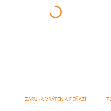
MÔŽEME DORUČIŤ DO:
11.8.2
−
+
Sada obsahuje 3 plastové šk
sa používajú na čistenie a šú
DETAILNÉ INFORMÁCIE
ZÁRUKA VRÁTENIA PEŇAZÍ
T