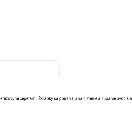
ezová pinzeta ideálna pre
noduché odstránenie rybích
Plastová doska sa používa n
í. Materiál: nerez
krájanie mäsa, zeleniny a ovoc
Jej výhodou oproti klasickým
doskám je možnosť ohýbania
bokov, vďaka čomu sa surovi
nevysypú cez okraj.
rezovými čepeľami. Škrabky sa používajú na čistenie a šúpanie ovocia a z