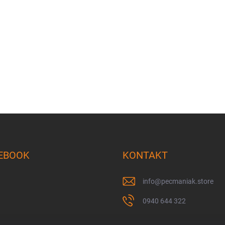
EBOOK
KONTAKT
info
@
pecmaniak.store
0940 644 322