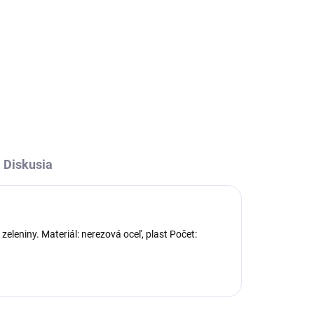
Box je ideálny na skladovanie
salámy, klobásy maximálnych
a
rozmerov 30 cm. Má zasúvací
ia.
vrchnák, ktorý môže byť použitý
ako lopárik a jeden skladovací
priestor na nôž.
ny
Diskusia
eleniny. Materiál: nerezová oceľ, plast Počet: