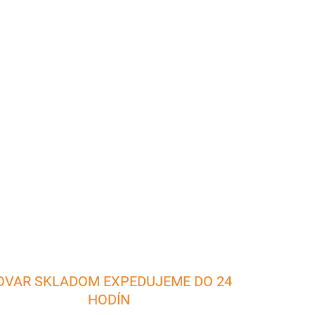
026
Pridať do košíka
rabky s rôznymi nerezovými čepeľami. Škrabky
panie ovocia a zeleniny.
OPÝTAŤ SA
OVAR SKLADOM EXPEDUJEME DO 24
HODÍN