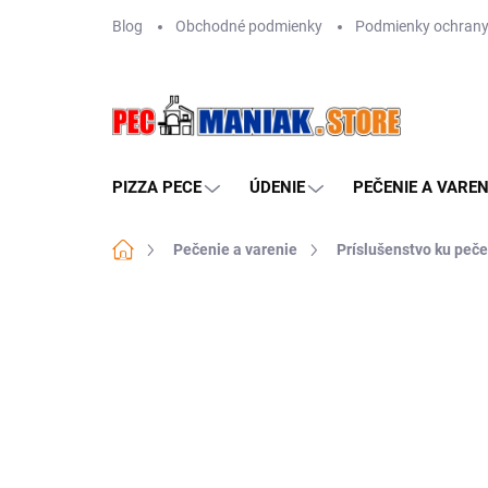
Prejsť
Blog
Obchodné podmienky
Podmienky ochrany
na
obsah
PIZZA PECE
ÚDENIE
PEČENIE A VAREN
Domov
Pečenie a varenie
Príslušenstvo ku peče
Neohodnotené
Podrobnosti hodn