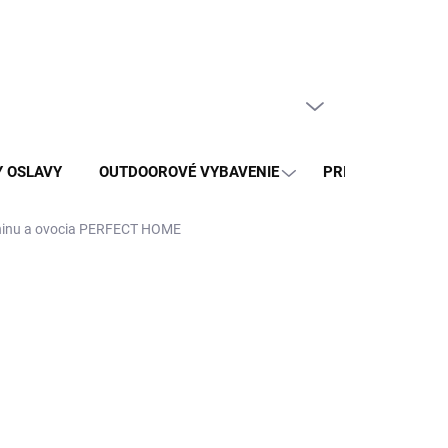
Doprava a platba
PRÁZDNY KOŠÍK
NÁKUPNÝ
KOŠÍK
Y OSLAVY
OUTDOOROVÉ VYBAVENIE
PRISLUŠENSTVO 
leninu a ovocia PERFECT HOME