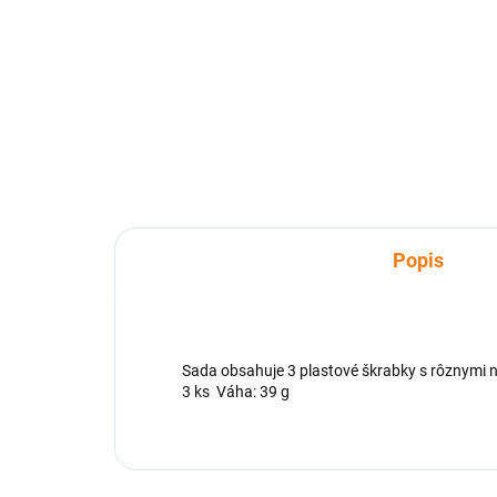
Čepeľ z nehrdzavejúcej ocele,
Ner
ergonomické rukoväte z odolného
jed
plastu. Po použití umyte a osušte,
kost
ukladajte mimo dosahu detí.
Popis
Sada obsahuje 3 plastové škrabky s rôznymi ne
3 ks Váha: 39 g