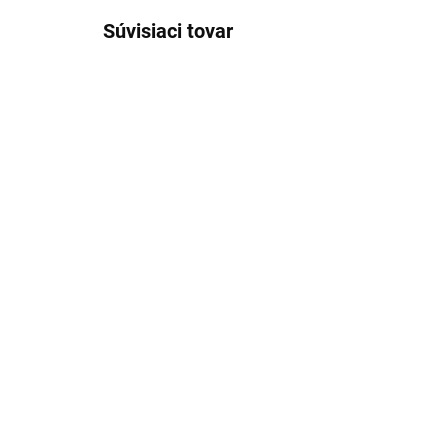
Súvisiaci tovar
SKLADOM
(2 KS)
Krájacia kolíska na
Pin
bylinky ACHI
AC
5,99 €
1,
Detail