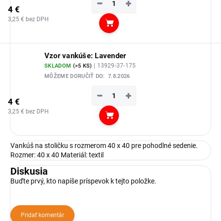
−
+
4 €
3,25 € bez DPH
Do košíka
Vzor vankúše: Lavender
| 13929-37-175
SKLADOM
(>5 KS)
MÔŽEME DORUČIŤ DO:
7.8.2026
−
+
4 €
3,25 € bez DPH
Do košíka
Vankúš na stoličku s rozmerom 40 x 40 pre pohodlné sedenie.
Rozmer: 40 x 40 Materiál: textil
Diskusia
Buďte prvý, kto napíše príspevok k tejto položke.
Pridať komentár