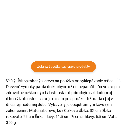
Tenderizer je vynikajúci na
Mlynčeky a krájače sú v kuchyni
prípravu všetkých druhov mäsa.
bežne používané zariadenia. Pri
Zaručuje, že mäso ostane jemné
manipulácii sa môže nejaká časť
a šťavnaté.
stratiť alebo poškodiť, to však nie
je dôvod na vyhodenie.
Zobraziť všetky súvisiace produkty
Veľký tĺčik vyrobený z dreva sa používa na vyklepávanie mäsa.
Drevené výrobky patria do kuchyne už od nepamäti. Drevo svojimi
zdravotne neškodnými vlastnosťami, prírodným vzhľadom aj
dlhou životnosťou si svoje miesto pri sporáku drží naďalej aj v
dnešnej modernej dobe. Vybavený je obojstranným kovovým
zakončením. Materiál: drevo, kov Celková dĺžka: 32 cm Dĺžka
rukoväte: 25 cm Šírka hlavy: 11,5 cm Priemer hlavy: 6,5 cm Váha:
350 g