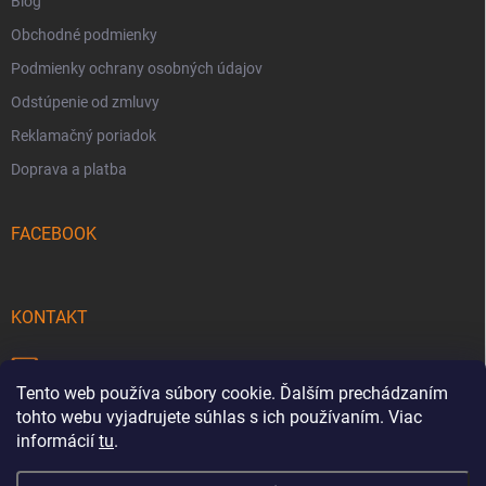
Blog
Obchodné podmienky
Podmienky ochrany osobných údajov
Odstúpenie od zmluvy
Reklamačný poriadok
Doprava a platba
FACEBOOK
KONTAKT
info
@
pecmaniak.store
Tento web používa súbory cookie. Ďalším prechádzaním
0940 644 322
tohto webu vyjadrujete súhlas s ich používaním. Viac
informácií
tu
.