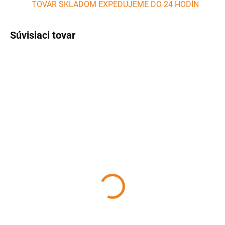
TOVAR SKLADOM EXPEDUJEME DO 24 HODÍN
Súvisiaci tovar
SKLADOM
SKLADOM
(>5 KS)
(1 KS)
Tenderizer na mäso
Náhradný kotúč 6 mm
nerezový PERFECT
pre mlynček na mäso 8
HOME
PERFECT HOME
5,99 €
7,90 €
Detail
Detail