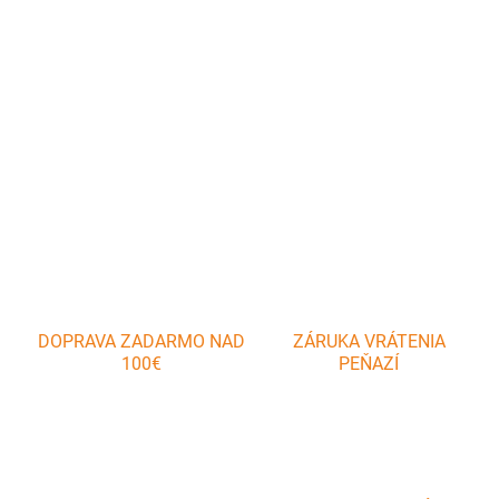
Veľký tĺčik vyrobený z dreva sa používa na vyklepávanie mäsa.
Drevené výrobky patria do kuchyne už od nepamäti.
DETAILNÉ INFORMÁCIE
OPÝTAŤ SA
DOPRAVA ZADARMO NAD
ZÁRUKA VRÁTENIA
100€
PEŇAZÍ