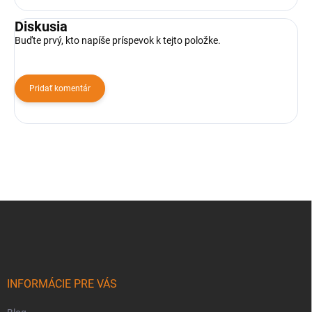
Diskusia
Buďte prvý, kto napíše príspevok k tejto položke.
Pridať komentár
Z
á
p
ä
t
i
INFORMÁCIE PRE VÁS
e