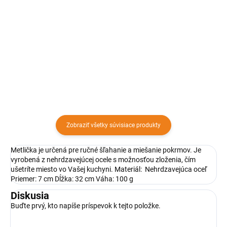
Rozkladacia forma má tvar kruhu
a odnímateľné dno na ktorom sa
Okrúhla forma s priemerom 28
dá tortu servírovať alebo
cm je skvelým pomocníkom pri
dozdobiť. Je vhodná do plynovej
pečení a zapekaní jedál. Má vlnitý
a elektrickej rúry. _x000D_
okraj, vďaka ktorému sa bude
hodiť aj pri servírovaní.
Zobraziť všetky súvisiace produkty
Metlička je určená pre ručné šľahanie a miešanie pokrmov. Je
vyrobená z nehrdzavejúcej ocele s možnosťou zloženia, čím
ušetríte miesto vo Vašej kuchyni. Materiál: Nehrdzavejúca oceľ
Priemer: 7 cm Dĺžka: 32 cm Váha: 100 g
Diskusia
Buďte prvý, kto napíše príspevok k tejto položke.