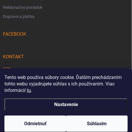
Reklamačný poriadok
Doprava a platba
FACEBOOK
KONTAKT
info
@
pecmaniak.store
Tento web používa súbory cookie. Ďalším prechádzaním
0940 644 322
tohto webu vyjadrujete súhlas s ich používaním. Viac
informácií
tu
.
Nastavenie
Copyright 2026
pecmaniak.store
. Všetky práva vyhradené.
Upraviť
nastavenie cookies
Odmietnuť
Súhlasím
Vytvoril Shoptet