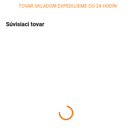
TOVAR SKLADOM EXPEDUJEME DO 24 HODÍN
Súvisiaci tovar
SKLADOM
SKLADOM
(>5 KS)
(1 KS)
Rozkladacia forma na
Forma na koláč s
pečenie 26 cm
keramickým povrchom
28 cm PERFECT HOME
7,41 €
3,84 €
Detail
Detail