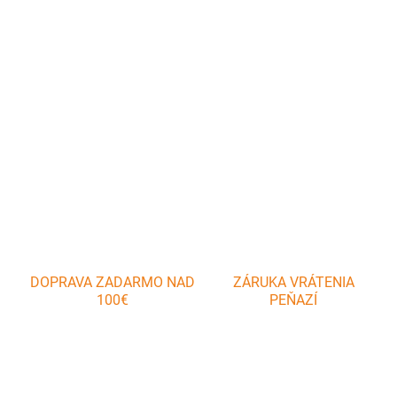
Metlička je určená pre ručné šľahanie a miešanie pokrmov. Je
vyrobená z nehrdzavejúcej ocele s možnosťou zloženia, čím
ušetríte miesto vo Vašej kuchyni.
DETAILNÉ INFORMÁCIE
OPÝTAŤ SA
DOPRAVA ZADARMO NAD
ZÁRUKA VRÁTENIA
100€
PEŇAZÍ