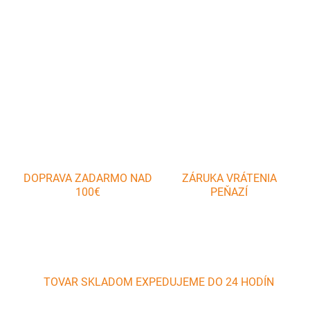
Plynový ventil Materiál: Kov 1 kus ventil
DETAILNÉ INFORMÁCIE
OPÝTAŤ SA
DOPRAVA ZADARMO NAD
ZÁRUKA VRÁTENIA
100€
PEŇAZÍ
TOVAR SKLADOM EXPEDUJEME DO 24 HODÍN