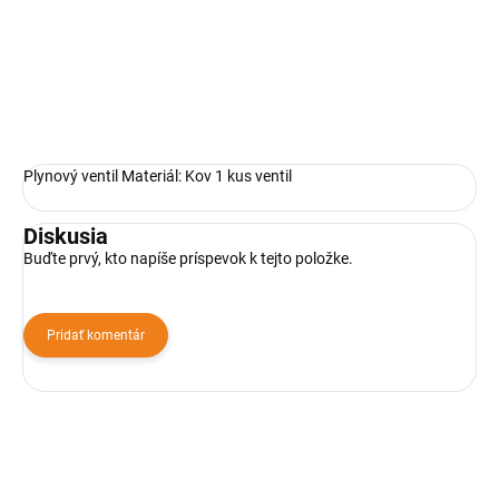
hadicových spojok. Bodujú
jednoduchým a rýchlym
upevnením.
Plynový ventil Materiál: Kov 1 kus ventil
Diskusia
Buďte prvý, kto napíše príspevok k tejto položke.
Pridať komentár