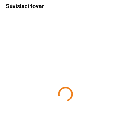
Súvisiaci tovar
SKLADOM
(>5 KS)
Sťahovacia spona- SK
pásky 2ks 18-26 mm
PERFECT HOME
0,90 €
Detail
Praktické SK pásky sa používajú
na upevnenie a fixovanie