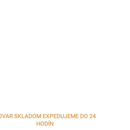
026
Pridať do košíka
lobás, párkov a iných pochutín. Veľmi dobrý
nie a opekanie.
OPÝTAŤ SA
OVAR SKLADOM EXPEDUJEME DO 24
HODÍN