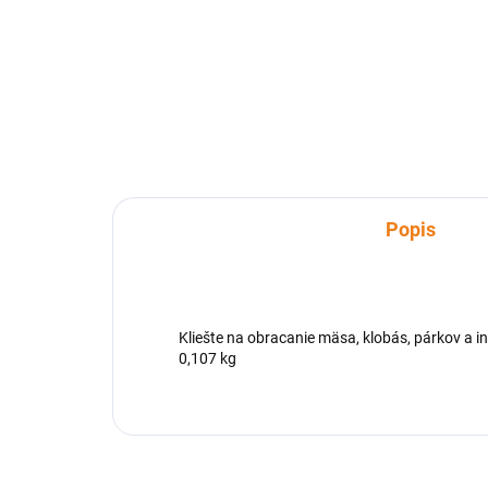
Špecifikácie: Vidlica na mäso,
133
vyrobená z nerezovej ocele. Bez
Oceľ
problémov ju môžete umývať a
vho
nemusíte mať obavy zo skorého
horá
opotrebovania.
ohni
vare
Popis
Kliešte na obracanie mäsa, klobás, párkov a in
0,107 kg