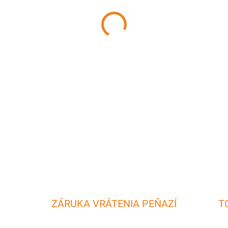
MÔŽEME DORUČIŤ DO:
11.8.2
−
+
Kliešte na obracanie mäsa, k
pomocník na grilovanie, peče
DETAILNÉ INFORMÁCIE
ZÁRUKA VRÁTENIA PEŇAZÍ
T