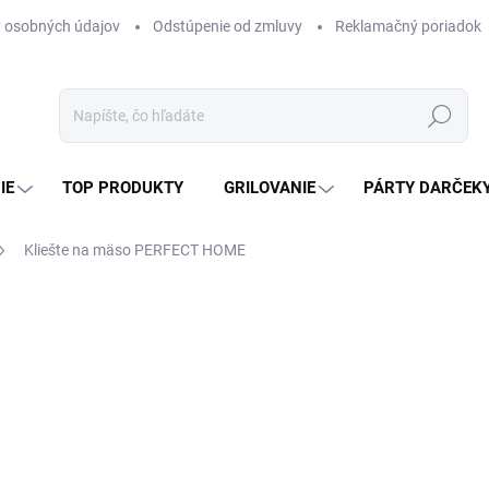
 osobných údajov
Odstúpenie od zmluvy
Reklamačný poriadok
Hľadať
IE
TOP PRODUKTY
GRILOVANIE
PÁRTY DARČEK
Kliešte na mäso PERFECT HOME
otenia
ZNAČKA:
PERFECT HOME
3,07 €
2,50 € bez DPH
Jednotková
SKLADOM
(>5 KS)
cena: