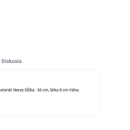
Diskusia
teriál: Nerez Dĺžka : 36 cm, šírka 8 cm Váha: