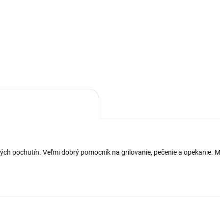
61 Horák paella M 40 set
ová leštená paella panvica je
dná pre varenie na plynovom
ku, v trúbe, alebo otvorenom
. Vhodná na grilovanie,
nie, zapekanie,...
ých pochutín. Veľmi dobrý pomocník na grilovanie, pečenie a opekanie. Ma