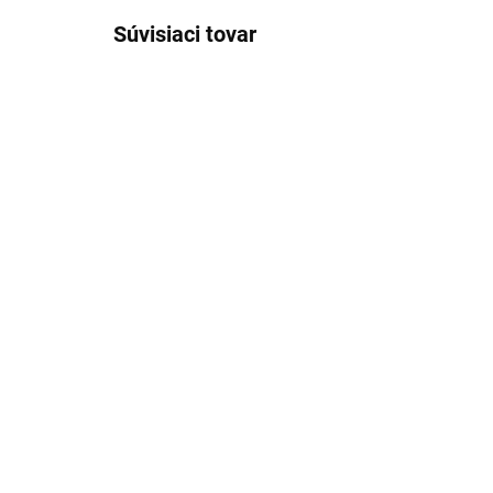
Súvisiaci tovar
SKLADOM
(>5 KS)
Vidlica na mäso PERFECT
Hor
HOME
40
1,31 €
11
Detail