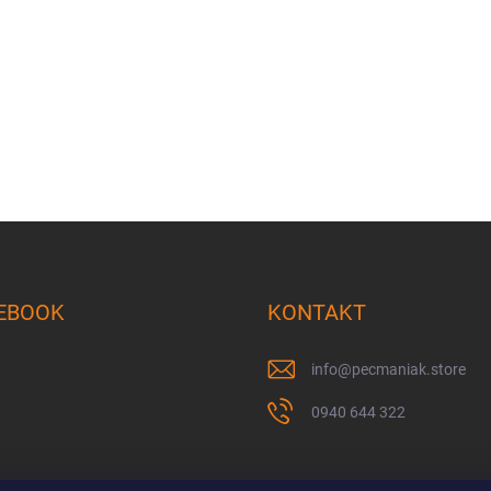
EBOOK
KONTAKT
info
@
pecmaniak.store
0940 644 322