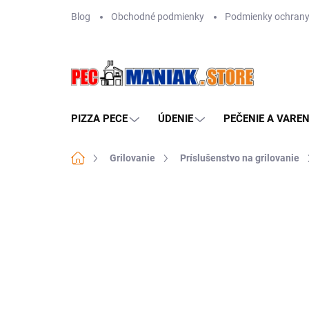
Prejsť
Blog
Obchodné podmienky
Podmienky ochrany
na
obsah
PIZZA PECE
ÚDENIE
PEČENIE A VAREN
Domov
Grilovanie
Príslušenstvo na grilovanie
Neohodnotené
Podrobnosti hodn