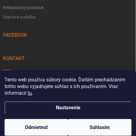
Reklamačný poriadok
Doprava a platba
FACEBOOK
KONTAKT
info
@
pecmaniak.store
Tento web používa súbory cookie. Ďalším prechádzaním
0940 644 322
tohto webu vyjadrujete súhlas s ich používaním. Viac
informácií
tu
.
Nastavenie
Copyright 2026
pecmaniak.store
. Všetky práva vyhradené.
Upraviť
nastavenie cookies
Odmietnuť
Súhlasím
Vytvoril Shoptet