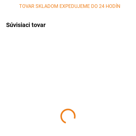
TOVAR SKLADOM EXPEDUJEME DO 24 HODÍN
Súvisiaci tovar
SKLADOM
SKLADOM
(>5 KS)
(>5 KS)
Doska na cesto
Sada formičiek na
silikonová hrubá 65 x 45
vykrajovanie 6 ks
cm ACHI
PERFECT HOME
7 €
4 €
Detail
Detail