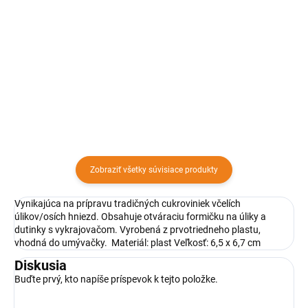
Hrubá silikónová doska 65x45
Formičky sú určené na
cm sa používa na prípravu a
vykrajovanie suchého pečiva.
rozvaľkanie cesta s mierkovým
Sada obsahuje 6 formičiek v
reliéfom. Aby vám upratovanie
tvare hviezdy v rôznych
po varení nezabralo viac času
veľkostiach.
ako samotné varenie, pomôžte...
Zobraziť všetky súvisiace produkty
Vynikajúca na prípravu tradičných cukroviniek včelích
úlikov/osích hniezd. Obsahuje otváraciu formičku na úliky a
dutinky s vykrajovačom. Vyrobená z prvotriedneho plastu,
vhodná do umývačky. Materiál: plast Veľkosť: 6,5 x 6,7 cm
Diskusia
Buďte prvý, kto napíše príspevok k tejto položke.