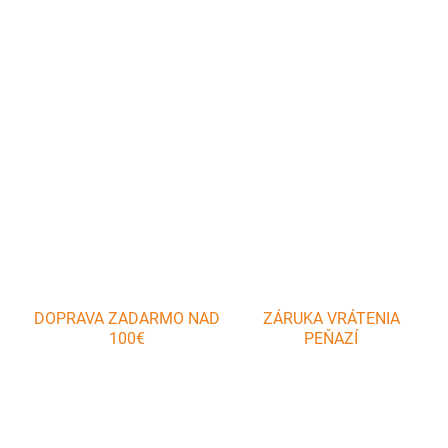
Vynikajúca na prípravu tradičných cukroviniek včelích úlikov/osích
hniezd. Obsahuje otváraciu formičku na úliky a dutinky s
vykrajovačom.
DETAILNÉ INFORMÁCIE
OPÝTAŤ SA
DOPRAVA ZADARMO NAD
ZÁRUKA VRÁTENIA
100€
PEŇAZÍ