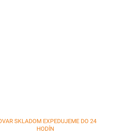
026
Pridať do košíka
 uvariť jedlo o niečo rýchlejšie a zabraňuje
čas prípravy vonku v prírode. Nerezová pokrievka
OPÝTAŤ SA
OVAR SKLADOM EXPEDUJEME DO 24
HODÍN