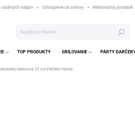
 osobných údajov
Odstúpenie od zmluvy
Reklamačný poriadok
Hľadať
IE
TOP PRODUKTY
GRILOVANIE
PÁRTY DARČEK
okrievka nerezová 37 cm Perfect Home
otenia
ZNAČKA:
PERFECT HOME
5,20 €
4,23 € bez DPH
Jednotková
SKLADOM
(>5 KS)
cena: