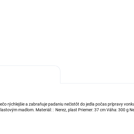
niečo rýchlejšie a zabraňuje padaniu nečistôt do jedla počas prípravy von
s plastovým madlom. Materiál: : Nerez, plast Priemer: 37 cm Váha: 300 g N