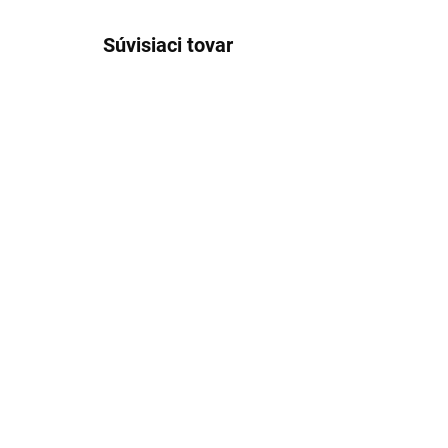
Súvisiaci tovar
SKLADOM
(3 KS)
Smaltovaný kotlík 10 Lit
d: 390 mm PERFECT
HOME
28,43 €