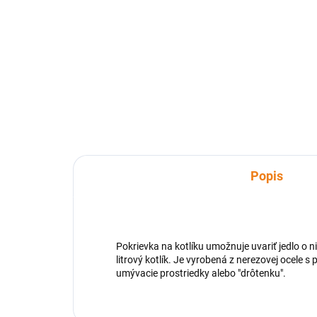
Detail
Smaltovaný 10lit. kotlík na guláš
má niekoľko výhod:
Najrovnomernejšie rozvádza
teplo a guláš sa tak všade varí
rovnako.
Popis
Pokrievka na kotlíku umožnuje uvariť jedlo o 
litrový kotlík. Je vyrobená z nerezovej ocele 
umývacie prostriedky alebo "drôtenku".