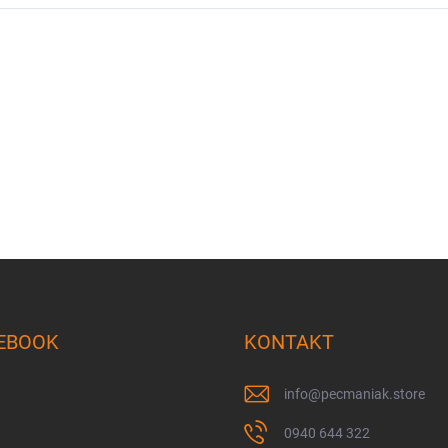
EBOOK
KONTAKT
info
@
pecmaniak.store
0940 644 322