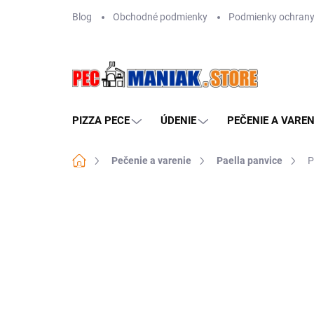
Prejsť
Blog
Obchodné podmienky
Podmienky ochrany
na
obsah
PIZZA PECE
ÚDENIE
PEČENIE A VAREN
Domov
Pečenie a varenie
Paella panvice
P
Neohodnotené
Podrobnosti hodn