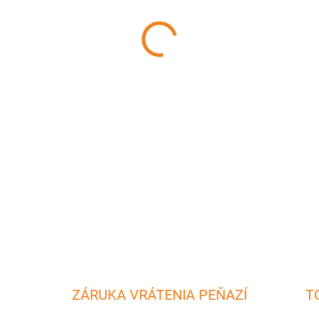
MÔŽEME DORUČIŤ DO:
10.8.2
−
+
Pokrievka na kotlíku umožnuje
padaniu nečistôt do jedla po
vhodná na 10 litrový kotlík.
DETAILNÉ INFORMÁCIE
ZÁRUKA VRÁTENIA PEŇAZÍ
T