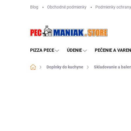
Prejsť
Blog
Obchodné podmienky
Podmienky ochrany
na
obsah
PIZZA PECE
ÚDENIE
PEČENIE A VAREN
Domov
Doplnky do kuchyne
Skladovanie a balen
Neohodnotené
Podrobnosti hodn