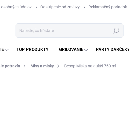
 osobných údajov
Odstúpenie od zmluvy
Reklamačný poriadok
Hľadať
IE
TOP PRODUKTY
GRILOVANIE
PÁRTY DARČEK
ie potravín
Misy a misky
Besop Miska na guláš 750 ml
otenia
ZNAČKA:
BESOP
1,60 €
1,30 € bez DPH
Jednotková
SKLADOM
(>5 KS)
cena: