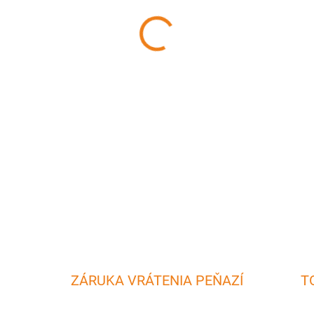
MÔŽEME DORUČIŤ DO:
11.8.2
−
+
Plastová miska 750 ml, Priem
Vhodná na každú príležitosť 
DETAILNÉ INFORMÁCIE
ZÁRUKA VRÁTENIA PEŇAZÍ
T