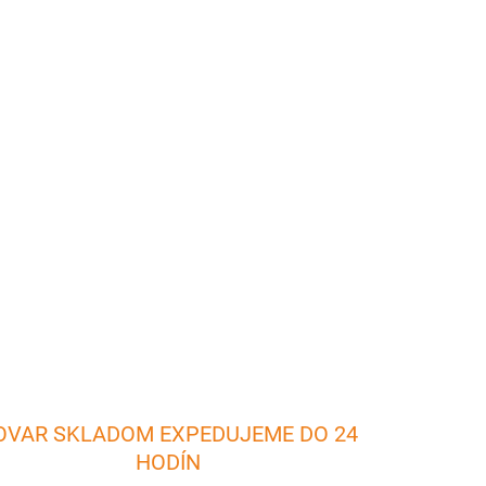
026
Pridať do košíka
er: 17 cm Výška: 6,5 cm Materál kvalitný plast.
ako sú záhradné párty, oslavy, na chatu a pod.
OPÝTAŤ SA
OVAR SKLADOM EXPEDUJEME DO 24
HODÍN