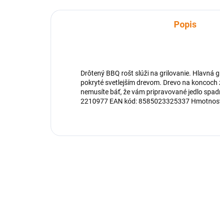
Popis
Drôtený BBQ rošt slúži na grilovanie. Hlavná 
pokryté svetlejším drevom. Drevo na koncoch z
nemusíte báť, že vám pripravované jedlo spad
2210977 EAN kód: 8585023325337 Hmotnosť