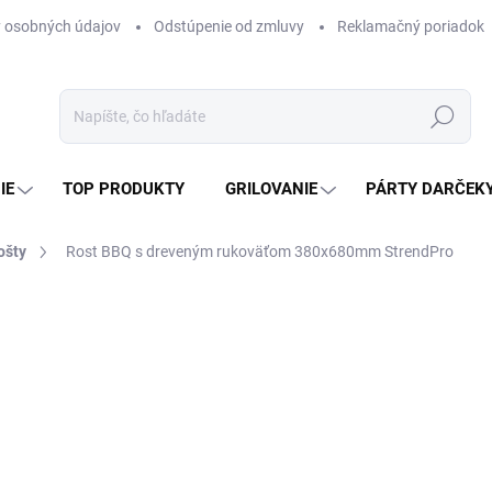
 osobných údajov
Odstúpenie od zmluvy
Reklamačný poriadok
Hľadať
IE
TOP PRODUKTY
GRILOVANIE
PÁRTY DARČEK
ošty
Rost BBQ s dreveným rukoväťom 380x680mm StrendPro
otenia
ZNAČKA:
SLOVAKIA TREND
14,74 €
11,98 € bez DPH
Jednotková
SKLADOM
(1 KS)
cena: