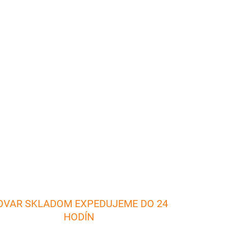
026
Pridať do košíka
ilovanie. Hlavná grilovacia časť má rozmery 380
OPÝTAŤ SA
OVAR SKLADOM EXPEDUJEME DO 24
HODÍN