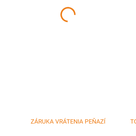
MÔŽEME DORUČIŤ DO:
11.8.2
−
+
Drôtený BBQ rošt slúži na gr
x 680 mm.
DETAILNÉ INFORMÁCIE
ZÁRUKA VRÁTENIA PEŇAZÍ
T