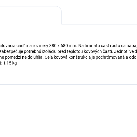
grilovacia časť má rozmery 380 x 680 mm. Na hranatú časť roštu sa napáj
abezpečuje potrebnú izoláciu pred teplotou kovových častí. Jednotlivé d
ne pomedzi ne do uhlia. Celá kovová konštrukcia je pochrómovaná a odoln
: 1,15 kg