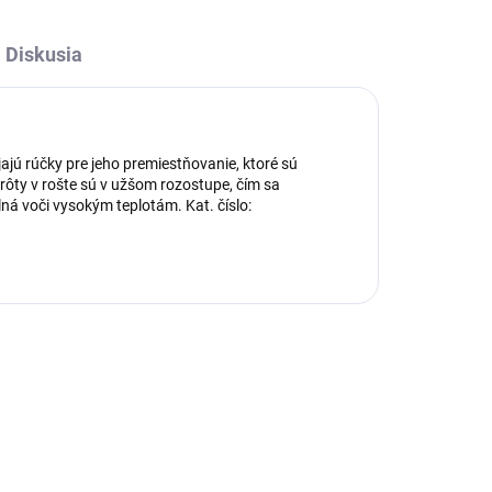
Diskusia
ajú rúčky pre jeho premiestňovanie, ktoré sú
rôty v rošte sú v užšom rozostupe, čím sa
á voči vysokým teplotám. Kat. číslo: