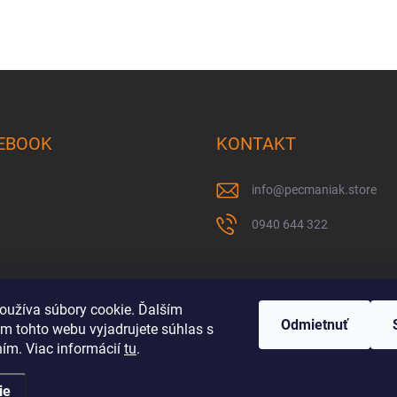
EBOOK
KONTAKT
info
@
pecmaniak.store
0940 644 322
oužíva súbory cookie. Ďalším
Odmietnuť
m tohto webu vyjadrujete súhlas s
ním. Viac informácií
tu
.
ie