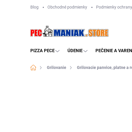
Prejsť
Blog
Obchodné podmienky
Podmienky ochrany
na
obsah
PIZZA PECE
ÚDENIE
PEČENIE A VAREN
Domov
Grilovanie
Grilovacie panvice, platne a r
Neohodnotené
Podrobnosti hodn