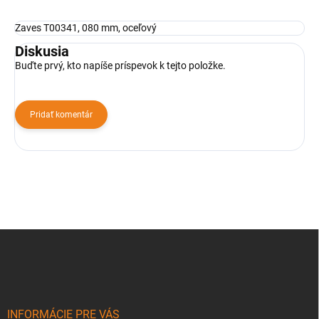
Zaves T00341, 080 mm, oceľový
Diskusia
Buďte prvý, kto napíše príspevok k tejto položke.
Pridať komentár
Z
á
p
ä
t
i
INFORMÁCIE PRE VÁS