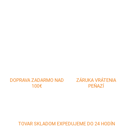
Zaves T00341, 080 mm, oceľový
DETAILNÉ INFORMÁCIE
OPÝTAŤ SA
DOPRAVA ZADARMO NAD
ZÁRUKA VRÁTENIA
100€
PEŇAZÍ
TOVAR SKLADOM EXPEDUJEME DO 24 HODÍN