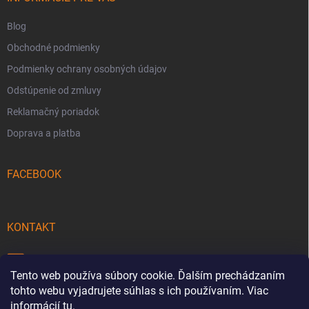
e
Blog
Obchodné podmienky
Podmienky ochrany osobných údajov
Odstúpenie od zmluvy
Reklamačný poriadok
Doprava a platba
FACEBOOK
KONTAKT
info
@
pecmaniak.store
Tento web používa súbory cookie. Ďalším prechádzaním
0940 644 322
tohto webu vyjadrujete súhlas s ich používaním. Viac
informácií
tu
.