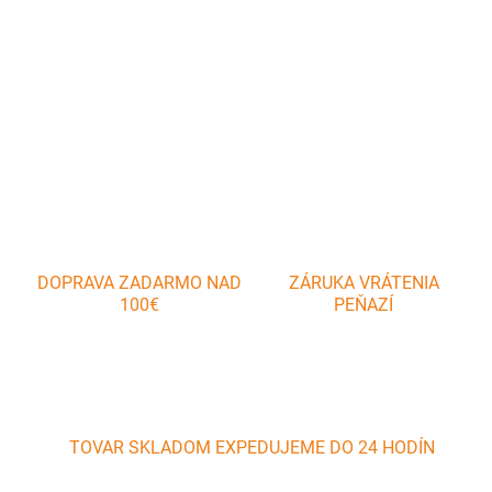
Pre viečka s priemerom 83 a 68 mm Materiál: nerez
DETAILNÉ INFORMÁCIE
OPÝTAŤ SA
DOPRAVA ZADARMO NAD
ZÁRUKA VRÁTENIA
100€
PEŇAZÍ
TOVAR SKLADOM EXPEDUJEME DO 24 HODÍN