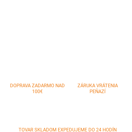
Kávovar BRIA, 9 šálok, Al. Objem: 400 ml priemer: 10,3 cm výška:
21 cm materiál: Al, plast, nerezová oceľ, silikón Kávovar BRIA je
tradičný kávovar na domácu prípravu chutnej silnej kávy.
DETAILNÉ INFORMÁCIE
OPÝTAŤ SA
DOPRAVA ZADARMO NAD
ZÁRUKA VRÁTENIA
100€
PEŇAZÍ
TOVAR SKLADOM EXPEDUJEME DO 24 HODÍN