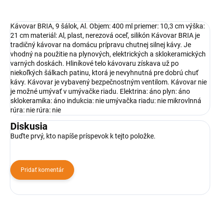
Kávovar BRIA, 9 šálok, Al. Objem: 400 ml priemer: 10,3 cm výška:
21 cm materiál: Al, plast, nerezová oceľ, silikón Kávovar BRIA je
tradičný kávovar na domácu prípravu chutnej silnej kávy. Je
vhodný na použitie na plynových, elektrických a sklokeramických
varných doskách. Hliníkové telo kávovaru získava už po
niekoľkých šálkach patinu, ktorá je nevyhnutná pre dobrú chuť
kávy. Kávovar je vybavený bezpečnostným ventilom. Kávovar nie
je možné umývať v umývačke riadu. Elektrina: áno plyn: áno
sklokeramika: áno indukcia: nie umývačka riadu: nie mikrovlnná
rúra: nie rúra: nie
Diskusia
Buďte prvý, kto napíše príspevok k tejto položke.
Pridať komentár