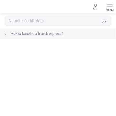
Prejsť
na
obsah
Hľadať
Mokka kanvice a french espressá
Neohodnotené
Podrobnosti hodnotenia
ZNAČKA:
BANQUET