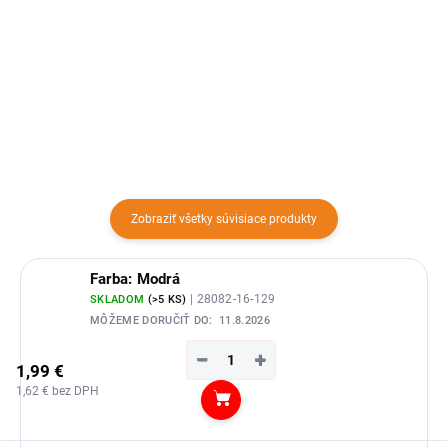
Forma na výrobu ľadových
chladiaceho vedra.
kociek s pokrievkou. Formu na
tvorbu ľadu oceníte nielen v
horúcich letných dňoch.
Zobraziť všetky súvisiace produkty
Farba: Modrá
| 28082-16-129
SKLADOM
(>5 KS)
MÔŽEME DORUČIŤ DO:
11.8.2026
−
+
1,99 €
1,62 € bez DPH
Do košíka