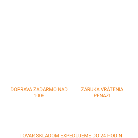
Zvoľte variant
cena:
Silikónová forma na výrobu ľadových kociek. Formu na tvorbu
ľadu oceníte nielen v horúcich letných dňoch.
DETAILNÉ INFORMÁCIE
OPÝTAŤ SA
DOPRAVA ZADARMO NAD
ZÁRUKA VRÁTENIA
100€
PEŇAZÍ
TOVAR SKLADOM EXPEDUJEME DO 24 HODÍN