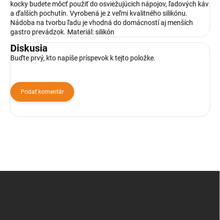
kocky budete môcť použiť do osviežujúcich nápojov, ľadových káv
a ďalších pochutín. Vyrobená je z veľmi kvalitného silikónu.
Nádoba na tvorbu ľadu je vhodná do domácností aj menších
gastro prevádzok. Materiál: silikón
Diskusia
Buďte prvý, kto napíše príspevok k tejto položke.
Pridať komentár
Z
á
p
ä
t