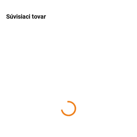
Súvisiaci tovar
SKLADOM
SKLADOM
(2 KS)
(>5 KS)
Forma na výrobu
Vedro na chladenie vína
ľadových kociek s
6,90 €
pokrievkou
Detail
3,80 €
Vedro na chladenie vína. Buďte
Detail
dokonalým hostiteľom a dajte
zachladiť obľúbené nápoje do