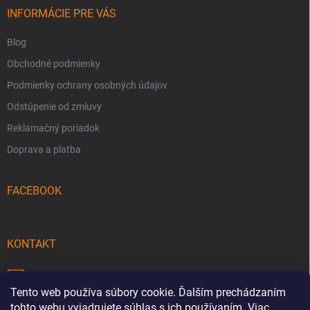
i
INFORMÁCIE PRE VÁS
e
Blog
Obchodné podmienky
Podmienky ochrany osobných údajov
Odstúpenie od zmluvy
Reklamačný poriadok
Doprava a platba
FACEBOOK
KONTAKT
info
@
pecmaniak.store
Tento web používa súbory cookie. Ďalším prechádzaním
0940 644 322
tohto webu vyjadrujete súhlas s ich používaním. Viac