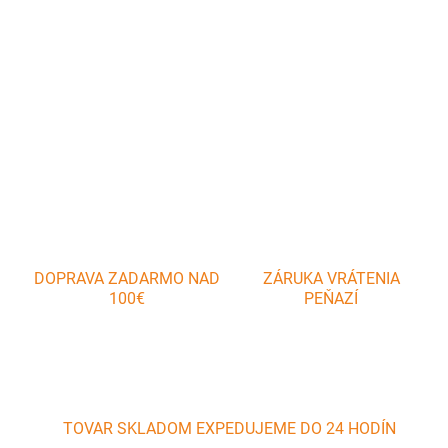
Obaľovacia miska je určená na obaľovanie rezňov, syrov a iných
dobrôt, ktoré sa smažia v trojobale.
DETAILNÉ INFORMÁCIE
OPÝTAŤ SA
DOPRAVA ZADARMO NAD
ZÁRUKA VRÁTENIA
100€
PEŇAZÍ
TOVAR SKLADOM EXPEDUJEME DO 24 HODÍN