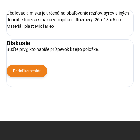
Obaľovacia miska je určená na obaľovanie rezňov, syrov a iných
dobrôt, ktoré sa smažia v trojobale. Rozmery: 26 x 18 x 6 cm
Materiál: plast Mix farieb
Diskusia
Buďte prvý, kto napíše príspevok k tejto položke.
Pridať komentár
Z
á
p