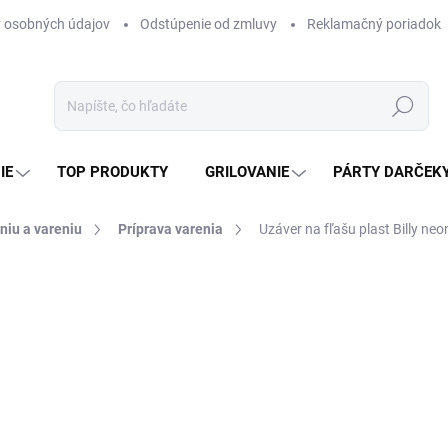
 osobných údajov
Odstúpenie od zmluvy
Reklamačný poriadok
Hľadať
IE
TOP PRODUKTY
GRILOVANIE
PÁRTY DARČEK
niu a vareniu
Príprava varenia
Uzáver na fľašu plast Billy neo
otenia
ZNAČKA:
BUTELLA HAPPY HOME
0,60 €
0,49 € bez DPH
Jednotková
SKLADOM
(3 KS)
cena: