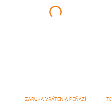
MÔŽEME DORUČIŤ DO:
7.8.20
−
+
Nalievatko pre takmer všetky ve
Nalievatko Vám umožní jedno
DETAILNÉ INFORMÁCIE
ZÁRUKA VRÁTENIA PEŇAZÍ
T