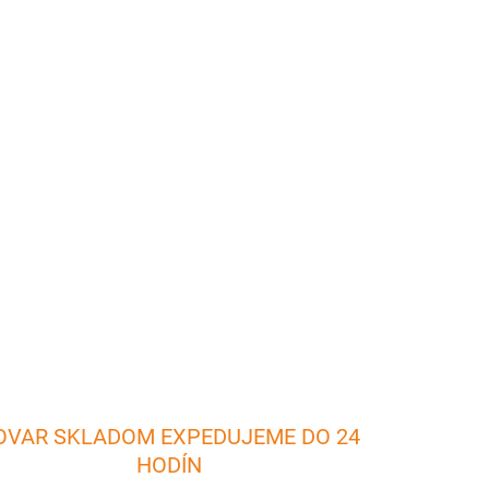
26
Pridať do košíka
ľkosti fliaš od 0,5 - 1,5 litrových fliaš.
duché nalievanie nápojov už z otvorených fliaš.
OPÝTAŤ SA
OVAR SKLADOM EXPEDUJEME DO 24
HODÍN