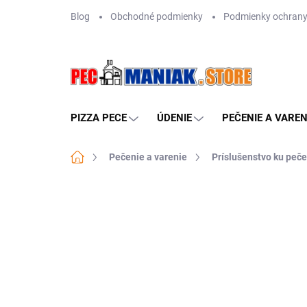
Prejsť
Blog
Obchodné podmienky
Podmienky ochrany
na
obsah
PIZZA PECE
ÚDENIE
PEČENIE A VAREN
Domov
Pečenie a varenie
Príslušenstvo ku peče
Neohodnotené
Podrobnosti hodn