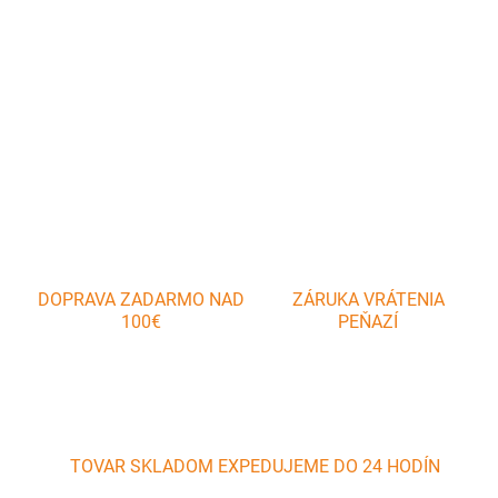
Haluškár z plastu využijete na výrobu domácich halušiek, nokov
alebo pečeňových knedlíčkov.
DETAILNÉ INFORMÁCIE
OPÝTAŤ SA
DOPRAVA ZADARMO NAD
ZÁRUKA VRÁTENIA
100€
PEŇAZÍ
TOVAR SKLADOM EXPEDUJEME DO 24 HODÍN