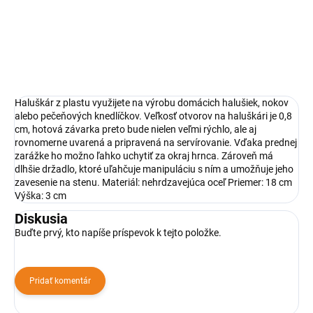
Je špeciálne určený na prípravu
halušiek.
Haluškár z plastu využijete na výrobu domácich halušiek, nokov
alebo pečeňových knedlíčkov. Veľkosť otvorov na haluškári je 0,8
cm, hotová závarka preto bude nielen veľmi rýchlo, ale aj
rovnomerne uvarená a pripravená na servírovanie. Vďaka prednej
zarážke ho možno ľahko uchytiť za okraj hrnca. Zároveň má
dlhšie držadlo, ktoré uľahčuje manipuláciu s ním a umožňuje jeho
zavesenie na stenu. Materiál: nehrdzavejúca oceľ Priemer: 18 cm
Výška: 3 cm
Diskusia
Buďte prvý, kto napíše príspevok k tejto položke.
Pridať komentár