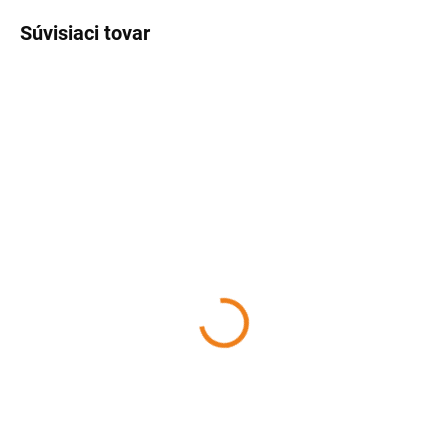
Súvisiaci tovar
SKLADOM
SKLADOM
(4 KS)
(>5 KS)
2 dielna sada na prípravu
Špachtľa na halušky
halušiek 8 mm
1,31 €
6 €
Detail
Detail
Špachtľa na prípravu halušiek.
Šírka hlavy: 9 cm Dĺžka: 16 cm
Výrobník na halušky je vyrobený
Materiál: drevo, oceľ
z nehrdzavejúcej ocele a plastu.