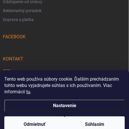
Odstúpenie od zmluvy
Reklamačný poriadok
Doprava a platba
FACEBOOK
KONTAKT
info
@
pecmaniak.store
Tento web používa súbory cookie. Ďalším prechádzaním
0940 644 322
tohto webu vyjadrujete súhlas s ich používaním. Viac
informácií
tu
.
Nastavenie
Copyright 2026
pecmaniak.store
. Všetky práva vyhradené.
Upraviť
nastavenie cookies
Odmietnuť
Súhlasím