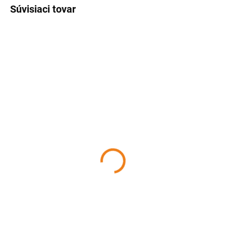
Súvisiaci tovar
SKLADOM
SKLADOM
(>5 KS)
(>5 KS)
Podnos plastový 39,5x29
Podnos s veľkonočným
VAN GOGH III.
motívom
5,10 €
2,38 €
Detail
Detail
Podnos je ideálny na prenášanie
Podnos okrúhly s veľkonočným
jedál v zariadeniach rýchleho
motívom na servírovanie
občerstvenia, v školských
zákuskov. Priemer tácky: 28 cm