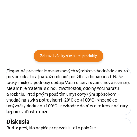
jedálňach, v nemocniciach,
Materiál: plast
reštauráciách alebo aj na doma.
Dĺžka: 39,5 cm Šírka: 29 cm...
Zobraziť všetky súvisiace produkty
Elegantné prevedenie melamínových výrobkov vhodné do gastro
prevádzok ako aj na každodenné použitie v domácnosti. Naše
tácky, misky a podnosy dodajú Vášmu servírovaniu nové rozmery.
Melamín je materiál s dlhou životnosťou, odolný voči nárazu
a rozbitiu. Pred prvým použitím umyť obvyklým spôsobom. -
vhodné na styk s potravinami -20°C do +100°C - vhodné do
umývačky riadu do +100°C - nevhodné do rúry a mikrovlnnej rúry -
nepoužívať ostré nože
Diskusia
Buďte prvý, kto napíše príspevok k tejto položke.