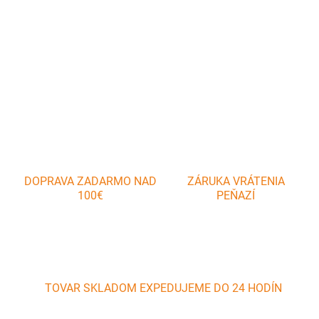
prevádzok ako aj na každodenné použitie v domácnosti. Naše
tácky, misky a podnosy dodajú Vášmu servírovaniu nové rozmery.
DETAILNÉ INFORMÁCIE
OPÝTAŤ SA
DOPRAVA ZADARMO NAD
ZÁRUKA VRÁTENIA
100€
PEŇAZÍ
TOVAR SKLADOM EXPEDUJEME DO 24 HODÍN