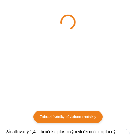
Plechová dóza okrúhla
Dóza s vekom 700 ml
LAVENDER, BANQUET
ACHI
3,80 €
2,86 €
Detail
Detail
Multifunkčná dóza LEVANDUĽA
Dóza na cukríky so vekami majú
iste nájde uplatnenie v každej
objem 700 ml a sú ideálne na
domácnosti. Dóza je vhodná ako
skladovanie cukríkov, chutney,
na skladovanie potravín či
džemov, nakladaných potravín,
rôznych vecí v domácnosti, tak aj
omáčok a pod. Široké hrdlo vám
ako netradičná dekorácia.
umožňujú ľahko a rýchlo...
Zobraziť všetky súvisiace produkty
Smaltovaný 1,4 lit hrnček s plastovým viečkom je doplnený