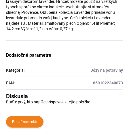
krásnym dekorom lavender. Hrnček môžete použiť na všetkých
typoch sporákov okrem indukcie. Vychutnajte si atmosféru
slnečnej Provence. Obľúbená kolekcia Lavender prinesie vôňu
levandule priamo do vašej kuchyne. Celú kolekciu Lavender
nájdete TU . Materiál: smaltovaný plech Objem: 1,4 lit Priemer:
14,2 cm Výška: 11,2 cm Váha: 0,27 kg
Dodatočné parametre
Kategória
:
Dózy na potraviny
EAN
:
8591022340073
Diskusia
Buďte prvý, kto napíše príspevok k tejto položke.
Pridať komentár