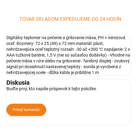
TOVAR SKLADOM EXPEDUJEME DO 24 HODÍN
Digitálny teplomer na pečenie a grilovanie mäsa, PH + nerezová
oceľ. Rozmery: 72 x 25 (49) x 72 mm materiál: plast,
nehrdzavejúca oceľ teplotný rozsah: -30 až +300 °C napájanie: 2 x
AAA tužkové batérie, 1,5 V (nie sú súčasťou dodávky) - Vhodné na
pečenie mäsa v rúre alebo na grilovanie - farebný displej - zvukový
signál pri dosiahnutí nastavenej teploty - sonda je vyrobená z
nehrdzavejúcej ocele - dĺžka kábla je približne 1 m
Diskusia
Buďte prvý, kto napíše príspevok k tejto položke.
Pridať komentár