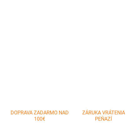
Digitálny teplomer na pečenie a grilovanie mäsa, PH + nerezová
oceľ. Rozmery: 72 x 25 (49) x 72 mm materiál: plast,
nehrdzavejúca oceľ teplotný rozsah: -30 až +300 °C napájanie: 2 x
AAA tužkové batérie, 1,5 V (nie sú súčasťou dodávky) - Vhodné na
pečenie mäsa
DETAILNÉ INFORMÁCIE
OPÝTAŤ SA
DOPRAVA ZADARMO NAD
ZÁRUKA VRÁTENIA
100€
PEŇAZÍ