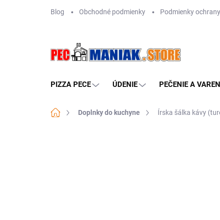
Prejsť
Blog
Obchodné podmienky
Podmienky ochrany
na
obsah
PIZZA PECE
ÚDENIE
PEČENIE A VAREN
Domov
Doplnky do kuchyne
Írska šálka kávy (tu
Neohodnotené
Podrobnosti hodn