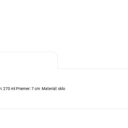
stový pivný pohár s objemom
ml sa skvelo hodí do
aurácií, pubov ale aj na doma
chlapské večere. Objem: 500
ateriál: plast Priemer: 8 cm
 270 ml Priemer: 7 cm Materiál: sklo