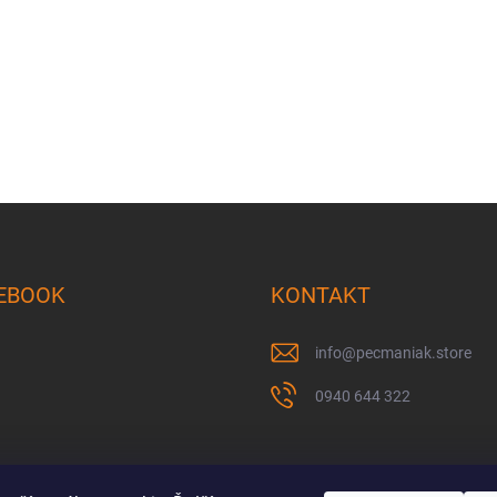
EBOOK
KONTAKT
info
@
pecmaniak.store
0940 644 322