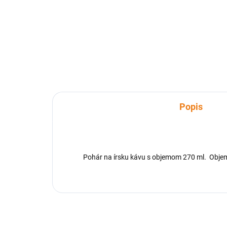
Pivný pohár s objemom 1200 ml
Pla
ja určený na čapované pivo.
500 
Skvelo sa využije hlavne počas
rešt
osláv a festivalov.
na 
ml M
Popis
Pohár na írsku kávu s objemom 270 ml. Objem: