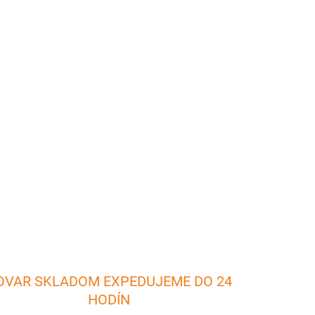
026
Pridať do košíka
om 270 ml. Objem: 270 ml Priemer: 7 cm
OPÝTAŤ SA
OVAR SKLADOM EXPEDUJEME DO 24
HODÍN