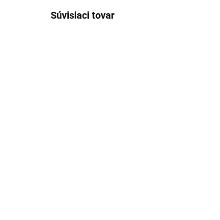
Súvisiaci tovar
SKLADOM
(>5 KS)
Pivný pohár 1200 ml
Pla
Mníchov
0,5
7,74 €
4,
Detail