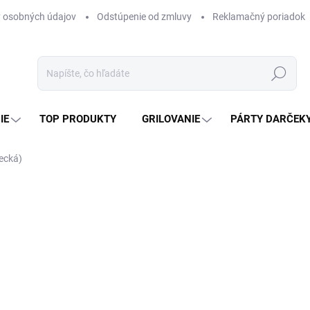
 osobných údajov
Odstúpenie od zmluvy
Reklamačný poriadok
Hľadať
IE
TOP PRODUKTY
GRILOVANIE
PÁRTY DARČEK
recká)
otenia
ZNAČKA:
BUTELLA HAPPY HOME
2,60 €
2,11 € bez DPH
Jednotková
SKLADOM
(2 KS)
cena: