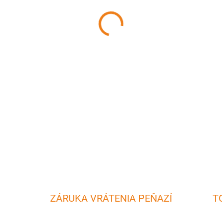
MÔŽEME DORUČIŤ DO:
11.8.2
−
+
Pohár na írsku kávu s objem
Materiál: sklo
DETAILNÉ INFORMÁCIE
ZÁRUKA VRÁTENIA PEŇAZÍ
T