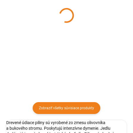
mandľová aróma, 200 g,
citrónová aróma, 200 g,
F&S
F&S
3,97 €
3,97 €
Detail
Detail
Drevené údiace piliny sú vyrobené
Drevené údiace piliny sú vyrobené
z mandľovníka. Poskytujú
z citrónovníka. Poskytujú
intenzívne dymenie.
intenzívne dymenie. Jedlu
Mandľovníkové drevené údiace
dodávajú osviežujúcu ovocnú
piliny dodajú jedlu jemnú,
chuť. Citrónovníkové piliny sú
sladkastú orechovú chuť. Údiace
vhodné na údenie hydiny,
piliny sú...
ovocia,...
Zobraziť všetky súvisiace produkty
Drevené údiace piliny sú vyrobené zo zmesu olivovníka
a bukového stromu. Poskytujú intenzívne dymenie. Jedlu