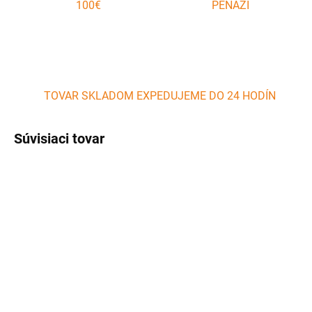
100€
PEŇAZÍ
TOVAR SKLADOM EXPEDUJEME DO 24 HODÍN
Súvisiaci tovar
AKCIA
AKCIA
SKLADOM
SKLADOM
(>5 KS)
(3 KS)
Drevené údiace piliny -
Drevené údiace piliny -