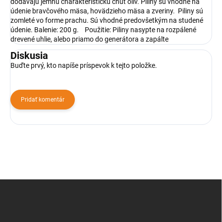
dodávajú jemnú charakteristickú chuť olív. Piliny sú vhodné na
údenie bravčového mäsa, hovädzieho mäsa a zveriny. Piliny sú
zomleté vo forme prachu. Sú vhodné predovšetkým na studené
údenie. Balenie: 200 g. Použitie: Piliny nasypte na rozpálené
drevené uhlie, alebo priamo do generátora a zapálte
Diskusia
Buďte prvý, kto napíše príspevok k tejto položke.
Pridať komentár
Z
á
p
ä