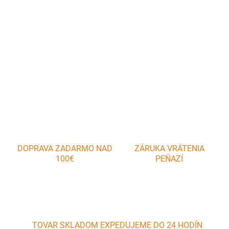
Praktický džbán poslúži na servírovanie nápojov nielen v lete.
Vďaka praktickému džbánu s objemom 2,6 l pohodlne pohostíte
celú rodinu.
DETAILNÉ INFORMÁCIE
OPÝTAŤ SA
DOPRAVA ZADARMO NAD
ZÁRUKA VRÁTENIA
100€
PEŇAZÍ
TOVAR SKLADOM EXPEDUJEME DO 24 HODÍN