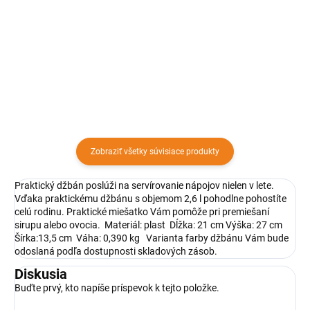
zaručene spestria každú oslavu i
pohárikov nahradzujú obyčajné
párty a sú vhodné aj ako skvelý
kocky ľadu a oživia tak každú
darček pre vašich priateľov i
párty či oslavu. Formy naplňte
blízkych. Vďaka dômyselne
asi do 3/4, následne uzavrite
prepracovanému dizajnu...
pomocou zelených uzáverov...
Zobraziť všetky súvisiace produkty
Praktický džbán poslúži na servírovanie nápojov nielen v lete.
Vďaka praktickému džbánu s objemom 2,6 l pohodlne pohostíte
celú rodinu. Praktické miešatko Vám pomôže pri premiešaní
sirupu alebo ovocia. Materiál: plast Dĺžka: 21 cm Výška: 27 cm
Šírka:13,5 cm Váha: 0,390 kg Varianta farby džbánu Vám bude
odoslaná podľa dostupnosti skladových zásob.
Diskusia
Buďte prvý, kto napíše príspevok k tejto položke.