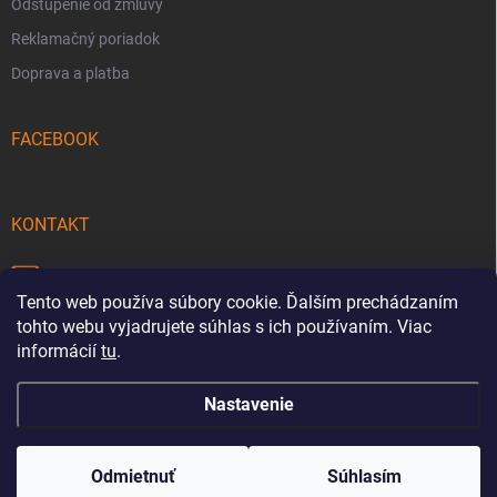
Odstúpenie od zmluvy
Reklamačný poriadok
Doprava a platba
FACEBOOK
KONTAKT
info
@
pecmaniak.store
Tento web používa súbory cookie. Ďalším prechádzaním
0940 644 322
tohto webu vyjadrujete súhlas s ich používaním. Viac
informácií
tu
.
Nastavenie
Copyright 2026
pecmaniak.store
. Všetky práva vyhradené.
Upraviť
nastavenie cookies
Odmietnuť
Súhlasím