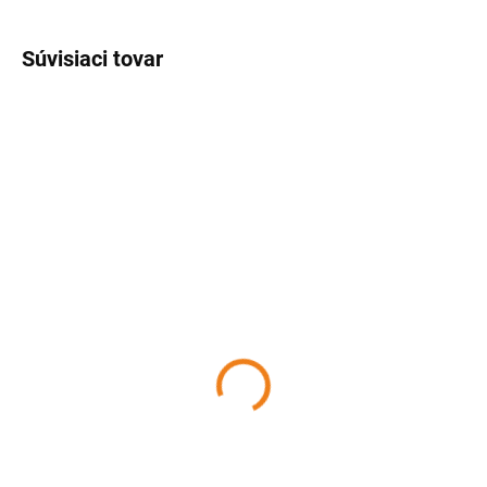
Súvisiaci tovar
SKLADOM
SKLADOM
(>5 KS)
(>5 KS)
Sklenené poháre v tvare
Ľadové poháriky 12 ks
lebky 90 ml ACHI
Perfect Home
5,18 €
7,20 €
Detail
Detail
Originálne poháre s tvarom lebky
Zaujímavé formy na ľad v tvare