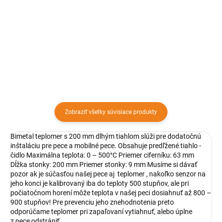
možné dodatočne nainštalovať
Bimetal teplomer z
do dvierok navrtaním otvoru a
nehrdzavejúcej ocele, ktorý je
upevnením - dotiahnutím
ideálny na meranie teploty v
aretačnou skrutkou. Teplomer
barbecue alebo v udiarenskom
obsahuje krátke čidlo so
objekte - priamy i nepriamy. Je
závitom...
vynikajúcim nástrojom
umožňujúcim...
Zobraziť všetky súvisiace produkty
Bimetal teplomer s 200 mm dlhým tiahlom slúži pre dodatočnú
inštaláciu pre pece a mobilné pece. Obsahuje predľžené tiahlo -
čidlo Maximálna teplota: 0 – 500°C Priemer ciferníku: 63 mm
Dĺžka stonky: 200 mm Priemer stonky: 9 mm Musíme si dávať
pozor ak je súčasťou našej pece aj teplomer , nakoľko senzor na
jeho konci je kalibrovaný iba do teploty 500 stupňov, ale pri
počiatočnom horení môže teplota v našej peci dosiahnuť až 800 –
900 stupňov! Pre prevenciu jeho znehodnotenia preto
odporúčame teplomer pri zapaľovaní vytiahnuť, alebo úplne
z pece odstrániť.