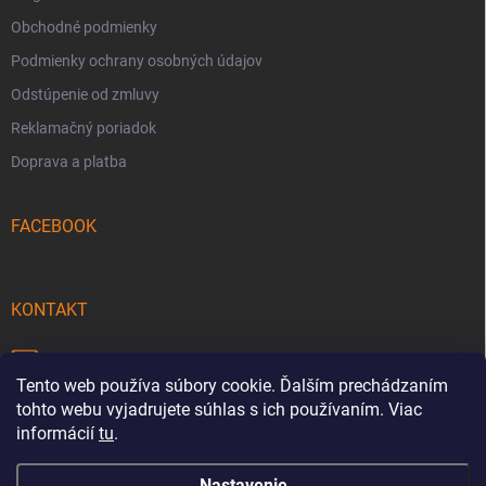
Obchodné podmienky
Podmienky ochrany osobných údajov
Odstúpenie od zmluvy
Reklamačný poriadok
Doprava a platba
FACEBOOK
KONTAKT
info
@
pecmaniak.store
Tento web používa súbory cookie. Ďalším prechádzaním
0940 644 322
tohto webu vyjadrujete súhlas s ich používaním. Viac
informácií
tu
.
Nastavenie