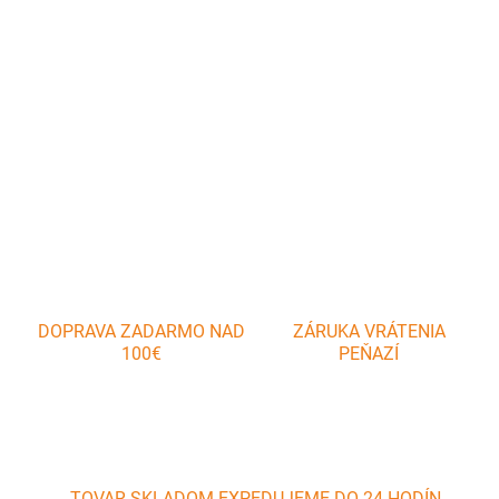
Bimetal teplomer s 200 mm dlhým tiahlom slúži pre dodatočnú
inštaláciu pre pece a mobilné pece.
DETAILNÉ INFORMÁCIE
OPÝTAŤ SA
DOPRAVA ZADARMO NAD
ZÁRUKA VRÁTENIA
100€
PEŇAZÍ
TOVAR SKLADOM EXPEDUJEME DO 24 HODÍN