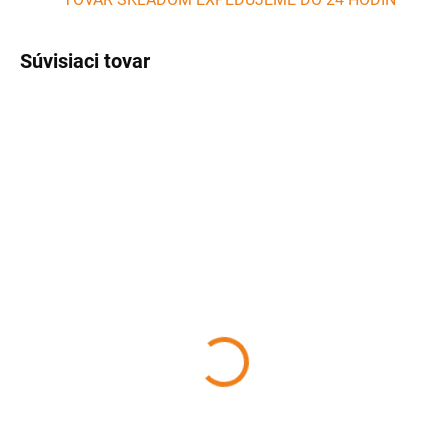
Súvisiaci tovar
SKLADOM
SKLADOM
(5 KS)
(>5 KS)
Dvierkový teplomer do
Teplomer na gril, BBQ a
udiarne 0-120 °C CEWAL
udiarne 0-350 °C D63
HAPPY FLAME CEWAL
19,90 €
18,30 €
Detail
Detail
Bimetal dvierkový teplomer je