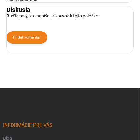
Diskusia
Buďte prvý, kto napíše príspevok k tejto položke.
Pridať komentár
Z
á
p
ä
t
i
INFORMÁCIE PRE VÁS
e
Blog