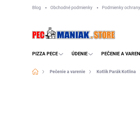
Prejsť
Blog
Obchodné podmienky
Podmienky ochrany
na
obsah
PIZZA PECE
ÚDENIE
PEČENIE A VAREN
Domov
Pečenie a varenie
Kotlík Parák Kotlina
Neohodnotené
Podrobnosti hodn