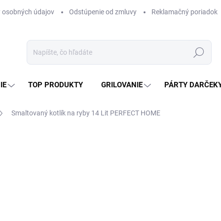
 osobných údajov
Odstúpenie od zmluvy
Reklamačný poriadok
Hľadať
IE
TOP PRODUKTY
GRILOVANIE
PÁRTY DARČEK
Smaltovaný kotlík na ryby 14 Lit PERFECT HOME
otenia
ZNAČKA:
PERFECT HOME
29,60 €
24,07 € bez DPH
Jednotková
SKLADOM
(4 KS)
cena: