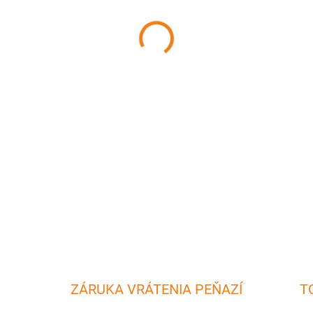
MÔŽEME DORUČIŤ DO:
11.8.2
−
+
Kotlík s objemom 14 litrov 
smaltovaného železa. Používa
otvoreným ohňom na záhrade
DETAILNÉ INFORMÁCIE
ZÁRUKA VRÁTENIA PEŇAZÍ
T