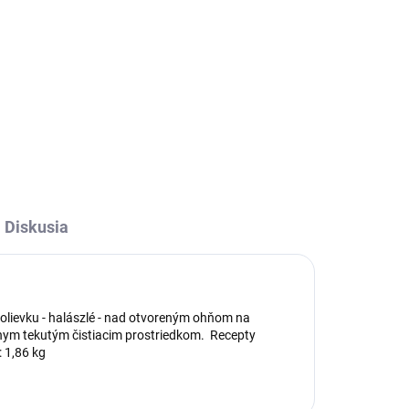
hom
Krájač je šikovným pomocníkom
né
pri krájaní a servírovaní melónov.
u s
Jednoducho ho zanoríte do
rozpoleného melónu a
naporcujete na plátky lahodnú
dužinu.
Diskusia
polievku - halászlé - nad otvoreným ohňom na
lnym tekutým čistiacim prostriedkom. Recepty
: 1,86 kg