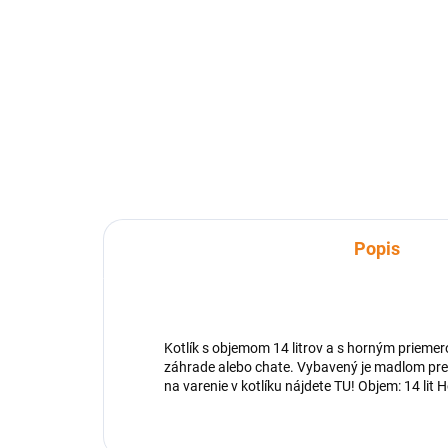
Paella horák 200 mm Originálny
Paella horák na propán bután od
Pla
renomovaného Španielskeho
kráj
výrobcu. Vhodný pre varenie
Jej
najmä na Paella panviciach.
dos
bok
nevy
Popis
Kotlík s objemom 14 litrov a s horným prieme
záhrade alebo chate. Vybavený je madlom pre
na varenie v kotlíku nájdete TU! Objem: 14 li