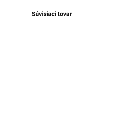
Súvisiaci tovar
SKLADOM
(2 KS)
Paella horák D 20 cm
Do
GARCIMA
pla
PE
35,98 €
5,
Detail