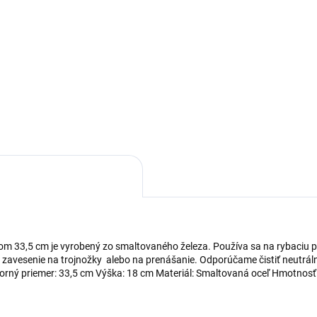
Detail
Pomocou krájača jedným ťa
rozdelíte melón na rovnomer
stová doska sa používa na
mesiačky. Vyrobený je z plast
anie mäsa, zeleniny a ovocia.
nerezovými nožmi.
 výhodou oproti klasickým
kám je možnosť ohýbania
ov, vďaka čomu sa suroviny
sypú cez okraj.
rom 33,5 cm je vyrobený zo smaltovaného železa. Používa sa na rybaciu 
 zavesenie na trojnožky alebo na prenášanie. Odporúčame čistiť neutrá
t Horný priemer: 33,5 cm Výška: 18 cm Materiál: Smaltovaná oceľ Hmotnosť