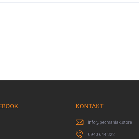
EBOOK
KONTAKT
info
@
pecmaniak.store
0940 644 322