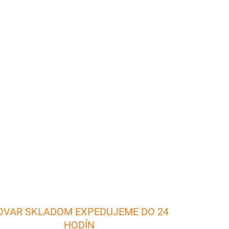
026
Pridať do košíka
a s horným priemerom 33,5 cm je vyrobený zo
 sa na rybaciu polievku - halászlé - nad
 alebo chate.
OPÝTAŤ SA
OVAR SKLADOM EXPEDUJEME DO 24
HODÍN