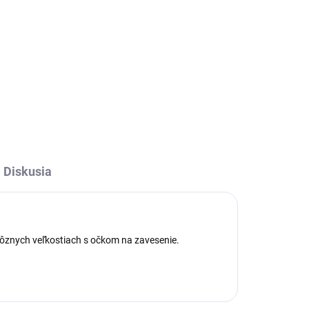
l
Forma na pirohy Vám pomôže
vytvoriť jednoducho taštičky z
7
cesta plnené mäsom, zeleninou,
i
marmeládou a ovocím. Materiál:
nitý
Plast Rozmery: 9x11x4 cm Váha:
32 g
Diskusia
 rôznych veľkostiach s očkom na zavesenie.