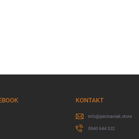
EBOOK
KONTAKT
info
@
pecmaniak.store
0940 644 322