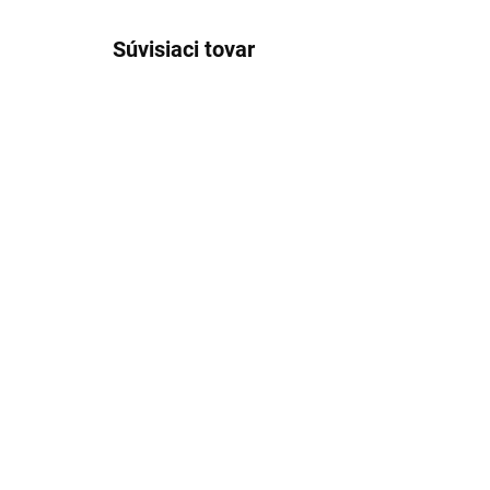
Súvisiaci tovar
SKLADOM
(>5 KS)
Rozkladacia forma na
Fo
pečenie 26 cm
ke
28
7,41 €
3,
Detail