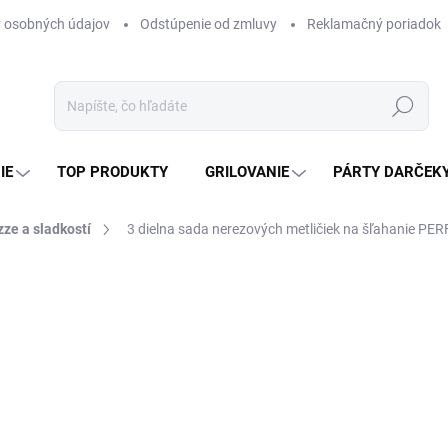
 osobných údajov
Odstúpenie od zmluvy
Reklamačný poriadok
Hľadať
IE
TOP PRODUKTY
GRILOVANIE
PÁRTY DARČEK
zze a sladkostí
3 dielna sada nerezových metličiek na šľahanie P
otenia
ZNAČKA:
PERFECT HOME
1,99 €
1,62 € bez DPH
Jednotková
SKLADOM
(>5 KS)
cena: