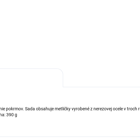
Detail
Detai
úhla forma s priemerom 28
Okrúhla forma s priemerom 2
je skvelým pomocníkom pri
cm je skvelým pomocníkom pr
ní a zapekaní jedál. Má vlnitý
pečení a zapekaní jedál. Má vl
aj, vďaka ktorému sa bude
okraj, vďaka ktorému sa bude
ť aj pri servírovaní.
hodiť aj pri servírovaní.
anie pokrmov. Sada obsahuje metličky vyrobené z nerezovej ocele v troch
Váha: 390 g