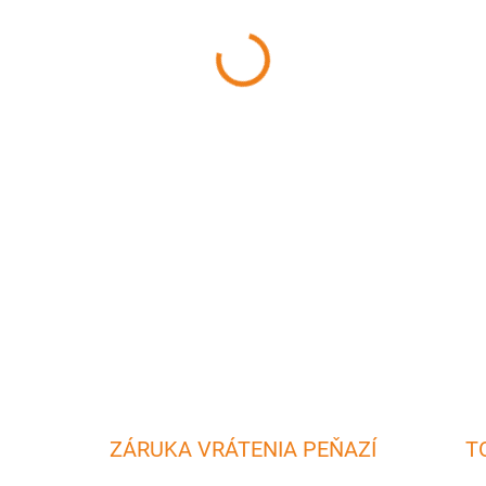
MÔŽEME DORUČIŤ DO:
10.8.2
−
+
Metličky sú určené pre ručn
metličky vyrobené z nerezove
zavesenie.
DETAILNÉ INFORMÁCIE
ZÁRUKA VRÁTENIA PEŇAZÍ
T