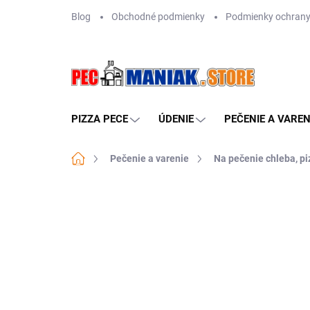
Prejsť
Blog
Obchodné podmienky
Podmienky ochrany
na
obsah
PIZZA PECE
ÚDENIE
PEČENIE A VAREN
Domov
Pečenie a varenie
Na pečenie chleba, pi
Neohodnotené
Podrobnosti hodn