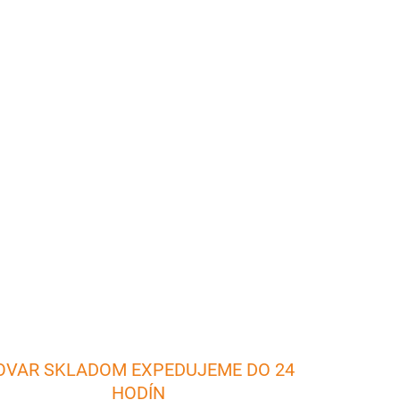
026
Pridať do košíka
é šľahanie a miešanie pokrmov. Sada obsahuje
j ocele v troch rôznych veľkostiach s očkom na
OPÝTAŤ SA
OVAR SKLADOM EXPEDUJEME DO 24
HODÍN