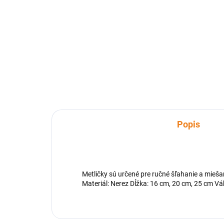
Rozkladacia forma má tvar kruhu
a odnímateľné dno na ktorom sa
Okr
dá tortu servírovať alebo
cm 
dozdobiť. Je vhodná do plynovej
peče
a elektrickej rúry. _x000D_
okr
hodi
Popis
Metličky sú určené pre ručné šľahanie a mieš
Materiál: Nerez Dĺžka: 16 cm, 20 cm, 25 cm 