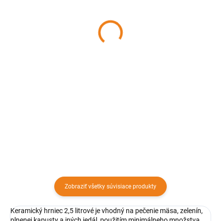
Keramická miska na
Keramická miska na
polievku d: 14,5 x 5,5 cm
polievku d: 18 x 7,5 cm
hnedá COK
hnedá COK
4,93 €
8 €
Detail
Detail
Keramická miska na polievku je
Keramická miska na polievku
praktickým a odolným
18x7,5 cm je praktickým a
servírovacím príslušenstvom.
odolným servírovacím
Skvelo sa hodí na chaty, koliby aj
príslušenstvom. Skvelo sa hodí
pre reštaurácie.
na chaty, koliby aj pre reštaurácie.
Zobraziť všetky súvisiace produkty
Keramický hrniec 2,5 litrové je vhodný na pečenie mäsa, zelenín,
plnenej kapusty a iných jedál, použitím minimálneho množstva