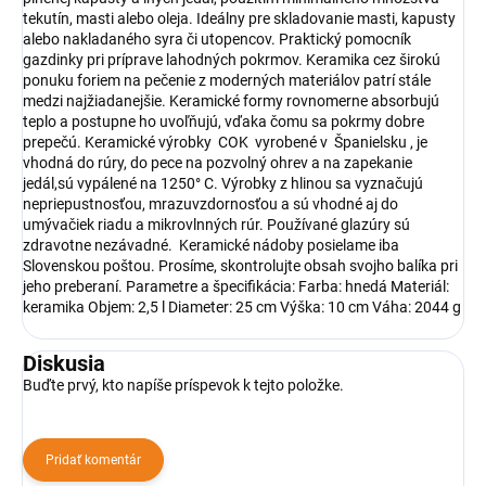
tekutín, masti alebo oleja. Ideálny pre skladovanie masti, kapusty
alebo nakladaného syra či utopencov. Praktický pomocník
gazdinky pri príprave lahodných pokrmov. Keramika cez širokú
ponuku foriem na pečenie z moderných materiálov patrí stále
medzi najžiadanejšie. Keramické formy rovnomerne absorbujú
teplo a postupne ho uvoľňujú, vďaka čomu sa pokrmy dobre
prepečú. Keramické výrobky COK vyrobené v Španielsku , je
vhodná do rúry, do pece na pozvolný ohrev a na zapekanie
jedál,sú vypálené na 1250° C. Výrobky z hlinou sa vyznačujú
nepriepustnosťou, mrazuvzdornosťou a sú vhodné aj do
umývačiek riadu a mikrovlnných rúr. Používané glazúry sú
zdravotne nezávadné. Keramické nádoby posielame iba
Slovenskou poštou. ​Prosíme, skontrolujte obsah svojho balíka pri
jeho preberaní. Parametre a špecifikácia: Farba: hnedá Materiál:
keramika Objem: 2,5 l Diameter: 25 cm Výška: 10 cm Váha: 2044 g
Diskusia
Buďte prvý, kto napíše príspevok k tejto položke.
Pridať komentár