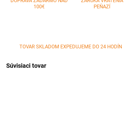
DOPRAVA ZADARMO NAD
ZÁRUKA VRÁTENIA
100€
PEŇAZÍ
TOVAR SKLADOM EXPEDUJEME DO 24 HODÍN
Súvisiaci tovar
SKLADOM
SKLADOM
(>5 KS)
(2 KS)