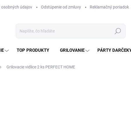
 osobných údajov
Odstúpenie od zmluvy
Reklamačný poriadok
Hľadať
IE
TOP PRODUKTY
GRILOVANIE
PÁRTY DARČEK
Grilovacie vidlice 2 ks PERFECT HOME
otenia
ZNAČKA:
PERFECT HOME
1,20 €
0,98 € bez DPH
Jednotková
SKLADOM
(>5 KS)
cena: