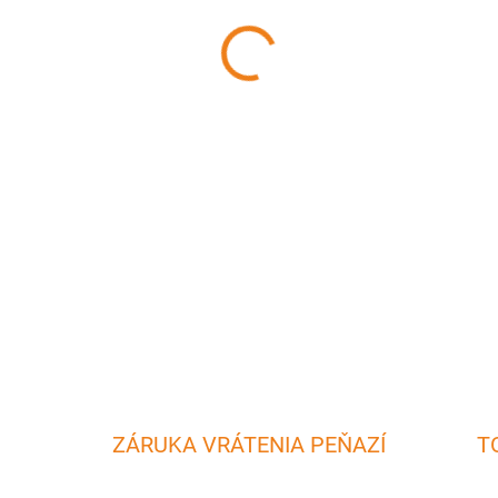
MÔŽEME DORUČIŤ DO:
11.8.2
−
+
Sada obsahuje dve vidlice v
môžete napichnúť väčšie kús
DETAILNÉ INFORMÁCIE
ZÁRUKA VRÁTENIA PEŇAZÍ
T