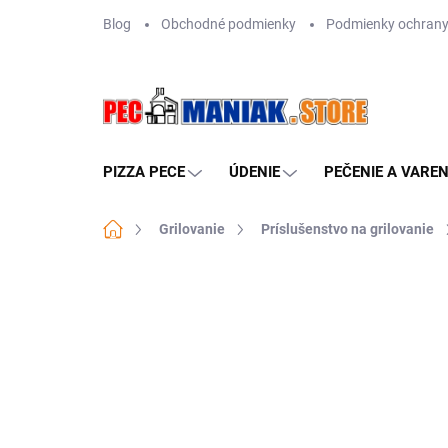
Prejsť
Blog
Obchodné podmienky
Podmienky ochrany
na
obsah
PIZZA PECE
ÚDENIE
PEČENIE A VAREN
Domov
Grilovanie
Príslušenstvo na grilovanie
Neohodnotené
Podrobnosti hodn