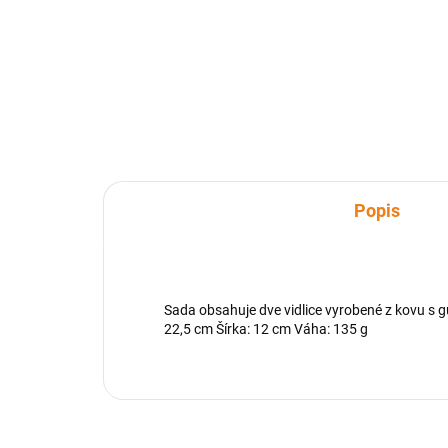
Ihly na špízi s drevenou
Oblú
rukoväťou. Tieto ihly na grilovanie
Mate
majú pozdĺž svojej dĺžky malé
Váha
zárezy, vďaka čomu sa
nabodnuté jedlo na ihlách
nepretáča.
Popis
Sada obsahuje dve vidlice vyrobené z kovu s 
22,5 cm Šírka: 12 cm Váha: 135 g