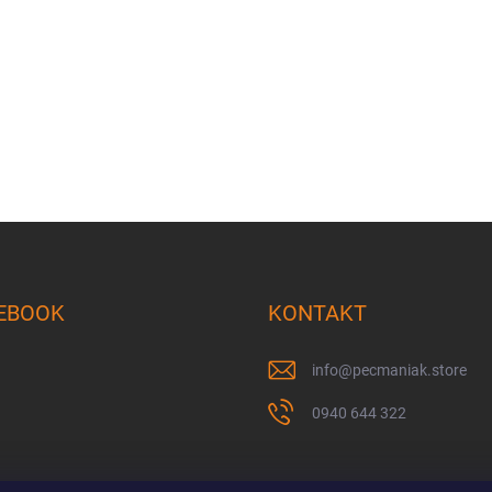
EBOOK
KONTAKT
info
@
pecmaniak.store
0940 644 322