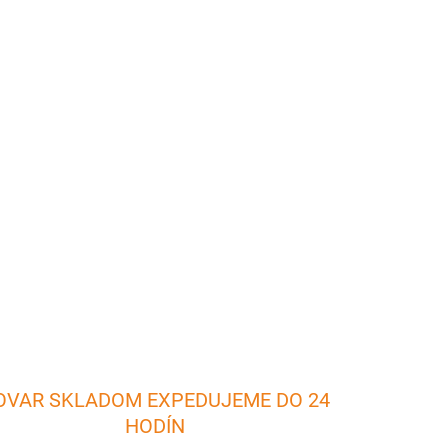
026
Pridať do košíka
yrobené z kovu s gumenou rukoväťou. Na vidlice
ky mäsa alebo rovno celé kura.
OPÝTAŤ SA
OVAR SKLADOM EXPEDUJEME DO 24
HODÍN