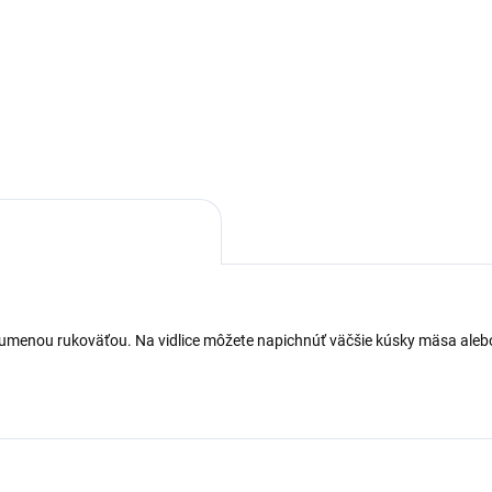
ková ihla na špízy 7 ks/ set
Vidlica s dĺžkou 90 cm sa pou
riál: Nerez Dĺžka: cca 27 cm
na opekanie špekáčikov, slani
: 35 g / set
klobás a ďalších pokrmov.
Vyrobená je z nerezovej ocele 
drevenou rúčkou.
gumenou rukoväťou. Na vidlice môžete napichnúť väčšie kúsky mäsa alebo 