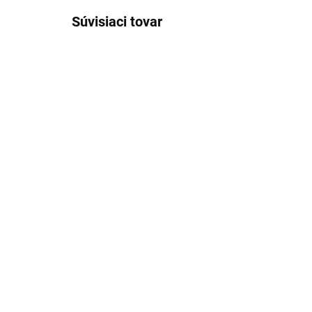
Súvisiaci tovar
SKLADOM
(4 KS)
Ihly na špízi 6 ks/set
Obl
PERFECT HOME
PE
2,69 €
1,
Detail