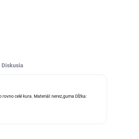
žíva
Ražeň sa používa na
ny,
napichovanie potravín pri
grilovaní a opekaní. Vyrobený je z
s
nerezovej ocele s drevenou
rukoväťou, ktorá sa počas
pečenia nenahrieva.
Diskusia
rovno celé kura. Materiál: nerez,guma Dĺžka: