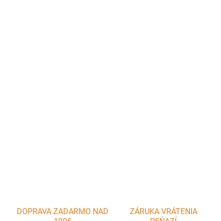
cena:
MÔŽEME
DORUČIŤ DO:
11.8.2026
−
+
Pridať do košíka
Geniálny pomocník pre prípravu vaflí sa hodí do každej
domácnosti! Ideálna forma na pečenie vaflí, je vyrobená z
nepriľnavého silikónu, ktorý odolá teplotám do 260°C.
DETAILNÉ INFORMÁCIE
OPÝTAŤ SA
DOPRAVA ZADARMO NAD
ZÁRUKA VRÁTENIA