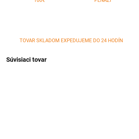
100€
PEŇAZÍ
TOVAR SKLADOM EXPEDUJEME DO 24 HODÍN
Súvisiaci tovar
SKLADOM
SKLADOM
(>5 KS)
(2 KS)
Doska na cesto
Hlinená forma na