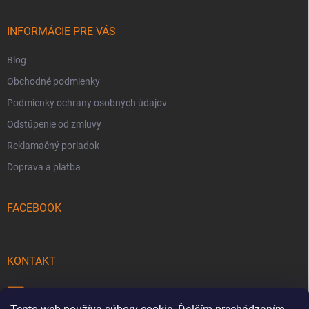
ä
t
i
INFORMÁCIE PRE VÁS
e
Blog
Obchodné podmienky
Podmienky ochrany osobných údajov
Odstúpenie od zmluvy
Reklamačný poriadok
Doprava a platba
FACEBOOK
KONTAKT
info
@
pecmaniak.store