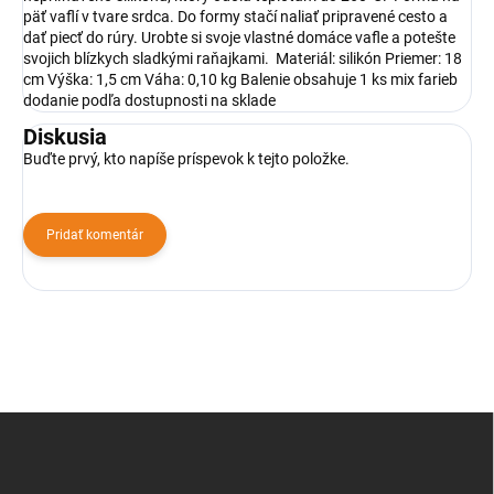
päť vaflí v tvare srdca. Do formy stačí naliať pripravené cesto a
dať piecť do rúry. Urobte si svoje vlastné domáce vafle a potešte
svojich blízkych sladkými raňajkami. Materiál: silikón Priemer: 18
cm Výška: 1,5 cm Váha: 0,10 kg Balenie obsahuje 1 ks mix farieb
dodanie podľa dostupnosti na sklade
Diskusia
Buďte prvý, kto napíše príspevok k tejto položke.
Pridať komentár
Z
á
p