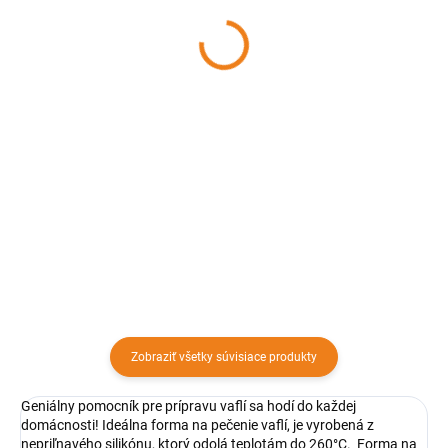
silikonová hrubá 65 x 45
bábovku POEM
cm ACHI
27,67 €
7 €
Detail
Detail
Forma je určená na pečenie
bábovky. Vyrobená je z hliny vo
Hrubá silikónová doska 65x45
vnútri s bielou glazúrou.
cm sa používa na prípravu a
rozvaľkanie cesta s mierkovým
reliéfom. Aby vám upratovanie
po varení nezabralo viac času
ako samotné varenie, pomôžte...
Zobraziť všetky súvisiace produkty
Geniálny pomocník pre prípravu vaflí sa hodí do každej
domácnosti! Ideálna forma na pečenie vaflí, je vyrobená z
nepriľnavého silikónu, ktorý odolá teplotám do 260°C. Forma na