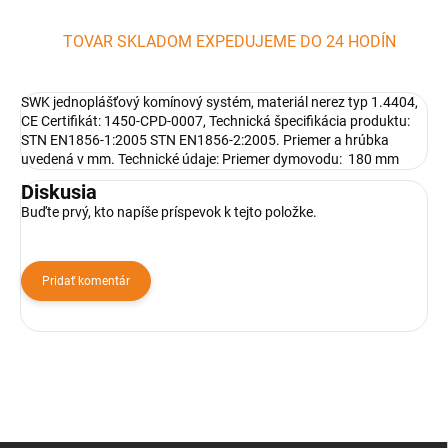
TOVAR SKLADOM EXPEDUJEME DO 24 HODÍN
SWK jednoplášťový komínový systém, materiál nerez typ 1.4404,
CE Certifikát: 1450-CPD-0007, Technická špecifikácia produktu:
STN EN1856-1:2005 STN EN1856-2:2005. Priemer a hrúbka
uvedená v mm. Technické údaje: Priemer dymovodu: 180 mm
Diskusia
Buďte prvý, kto napíše príspevok k tejto položke.
Pridať komentár