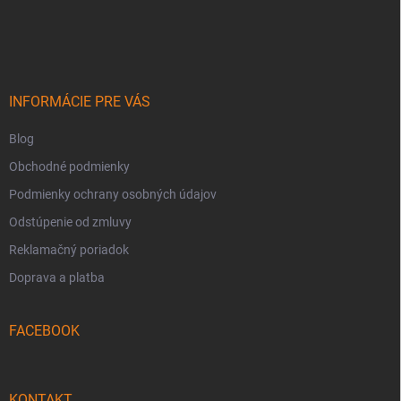
Z
á
p
ä
t
i
INFORMÁCIE PRE VÁS
e
Blog
Obchodné podmienky
Podmienky ochrany osobných údajov
Odstúpenie od zmluvy
Reklamačný poriadok
Doprava a platba
FACEBOOK
KONTAKT