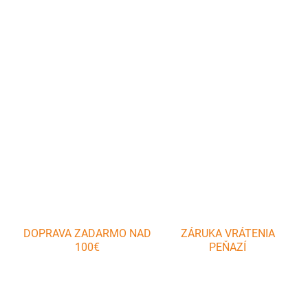
SWK jednoplášťový komínový systém, materiál nerez typ 1.4404,
CE Certifikát: 1450-CPD-0007, Technická špecifikácia produktu:
STN EN1856-1:2005 STN EN1856-2:2005. Priemer a hrúbka
uvedená v mm.
DETAILNÉ INFORMÁCIE
OPÝTAŤ SA
DOPRAVA ZADARMO NAD
ZÁRUKA VRÁTENIA
100€
PEŇAZÍ